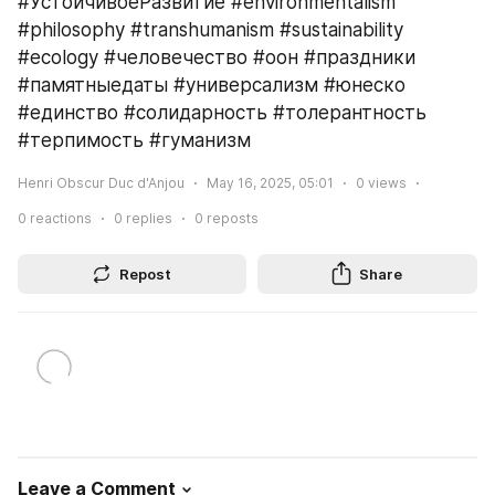
#УстойчивоеРазвитие #environmentalism 
#philosophy #transhumanism #sustainability 
#ecology #человечество #оон #праздники 
#памятныедаты #универсализм #юнеско 
#единство #солидарность #толерантность 
#терпимость #гуманизм
Henri Obscur Duc d'Anjou
May 16, 2025, 05:01
0
views
0
reactions
0
replies
0
reposts
Repost
Share
Leave a Comment