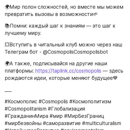
🌍Мир полон сложностей, но вместе мы можем 
превратить вызовы в возможности🌱
📚Помни: каждый шаг к знаниям — это шаг к 
лучшему миру.
💥Вступить в читальный клуб можно через наш 
Телеграм бот - @CosmopolisCosmopolisbot
🌍А также, подписывайся на другие наши 
платформы:
 https://taplink.cc/cosmopolis
 — здесь 
рождаются идеи, которые меняют будущее💙
___
#Космополис #Cosmopolis #Космополитизм 
#Cosmopolitanism #Глобализация 
#ГражданинМира #мир #МирБезГраниц 
#мирбезвойны #саморазвитие #multiculturalism 