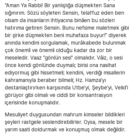
“Aman Ya Rabbi! Bir yanlışlığa düşmekten Sana 
sığınırım. Sözü söyleten Sensin, telaffuz eden ben 
olsam da insanların ihtiyacına binâen bu sözleri 
hatırıma getiren Sensin. Bunu nefsime maletmek gibi 
bir şirke düşmekten beni muhafaza buyur!” diyerek 
anında kendini sorgulamak, murâkabede bulunmak 
çok önemli ve önemli olduğu kadar da zor bir 
meseledir. Vaaz “gönlün sesi” olmalıdır. Vâiz, o sesi 
önce kendi gönlünde duymalı; birisi ona nasihat 
ediyormuş gibi hissetmeli; kendini, verdiği misallerin 
kahramanıyla beraber bilmeli; Hz. Hamza’yı 
destanlaştırırken karşısında Utbe’yi, Şeybe’yi, Velid’i 
görüyor gibi olmalı ve ciddi bir konsantrasyon 
içerisinde konuşmalıdır.
Mesuliyet duygusundan mahrum kimseler bildikleri 
şeyleri rastgele seslendirebilirler. Oysa, mesele bir 
yarım saati doldurmak ve konuşmuş olmak değildir. 