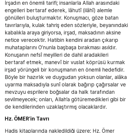
İrşadın en önemli tarifi; insanlarla Allah arasındaki 
engelleri bertaraf ederek, lâhutî (ilâhî) alemle 
gönülleri buluşturmaktır. Konuşmacı, göze batan 
tavırlarıyla, kulak tahriş eden sözleriyle, beyanındaki 
kabalıkla araya giriyorsa, irşad, maksadının aksine 
netice verecektir. Hatibin kendini aradan çıkarıp 
muhataplarını O’nunla başbaşa bırakması asıldır. 
Konuşanın nefsî meyilleri de dahil aradakileri 
bertaraf etmek, manevî bir vuslat köprüsü kurmak 
irşad yörüngeli bir konuşmanın en önemli hedefidir. 
Böyle bir hazırlık ve duygudan yoksun olanlar, alâka 
uyarma maksadıyla sunî olarak bağırıp çağırsalar ve 
mevzuyu esprilere boğsalar da halk tarafından 
sevilmeyecek; onları, Allah’a götüremedikleri gibi bir 
de kendilerinden uzaklaştırmış olacaklardır.
Hz. ÖMER’in Tavrı
Hadis kitaplarında nakledildiği üzere; Hz. Ömer 