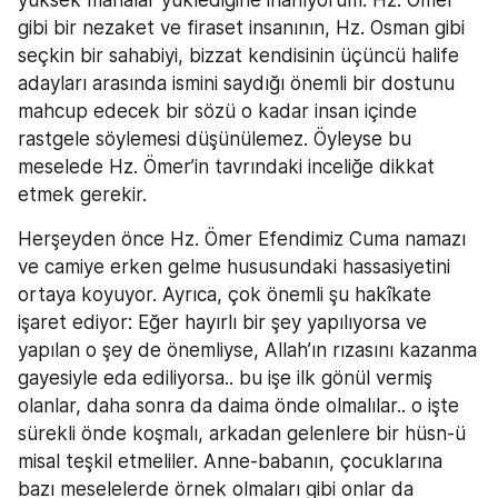
gibi bir nezaket ve firaset insanının, Hz. Osman gibi 
seçkin bir sahabiyi, bizzat kendisinin üçüncü halife 
adayları arasında ismini saydığı önemli bir dostunu 
mahcup edecek bir sözü o kadar insan içinde 
rastgele söylemesi düşünülemez. Öyleyse bu 
meselede Hz. Ömer’in tavrındaki inceliğe dikkat 
etmek gerekir.
Herşeyden önce Hz. Ömer Efendimiz Cuma namazı 
ve camiye erken gelme hususundaki hassasiyetini 
ortaya koyuyor. Ayrıca, çok önemli şu hakîkate 
işaret ediyor: Eğer hayırlı bir şey yapılıyorsa ve 
yapılan o şey de önemliyse, Allah’ın rızasını kazanma 
gayesiyle eda ediliyorsa.. bu işe ilk gönül vermiş 
olanlar, daha sonra da daima önde olmalılar.. o işte 
sürekli önde koşmalı, arkadan gelenlere bir hüsn-ü 
misal teşkil etmeliler. Anne-babanın, çocuklarına 
bazı meselelerde örnek olmaları gibi onlar da 