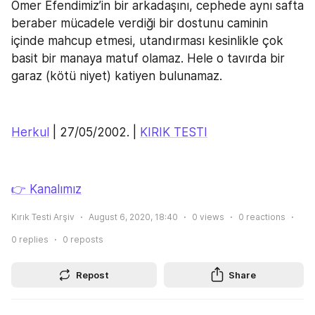
Ömer Efendimiz’in bir arkadaşını, cephede aynı safta 
beraber mücadele verdiği bir dostunu caminin 
içinde mahcup etmesi, utandırması kesinlikle çok 
basit bir manaya matuf olamaz. Hele o tavırda bir 
garaz (kötü niyet) katiyen bulunamaz.
Herkul
 | 27/05/2002. | 
KIRIK TESTI
👉 Kanalımız
Kırık Testi Arşiv
August 6, 2020, 18:40
0
views
0
reactions
0
replies
0
reposts
Repost
Share