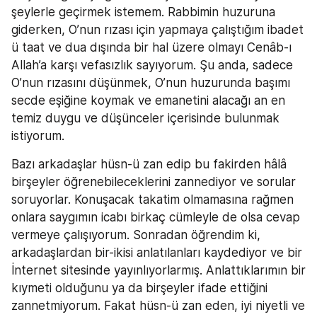
şeylerle geçirmek istemem. Rabbimin huzuruna 
giderken, O’nun rızası için yapmaya çalıştığım ibadet 
ü taat ve dua dışında bir hal üzere olmayı Cenâb-ı 
Allah’a karşı vefasızlık sayıyorum. Şu anda, sadece 
O’nun rızasını düşünmek, O’nun huzurunda başımı 
secde eşiğine koymak ve emanetini alacağı an en 
temiz duygu ve düşünceler içerisinde bulunmak 
istiyorum.
Bazı arkadaşlar hüsn-ü zan edip bu fakirden hâlâ 
birşeyler öğrenebileceklerini zannediyor ve sorular 
soruyorlar. Konuşacak takatim olmamasına rağmen 
onlara saygımın icabı birkaç cümleyle de olsa cevap 
vermeye çalışıyorum. Sonradan öğrendim ki, 
arkadaşlardan bir-ikisi anlatılanları kaydediyor ve bir 
İnternet sitesinde yayınlıyorlarmış. Anlattıklarımın bir 
kıymeti olduğunu ya da birşeyler ifade ettiğini 
zannetmiyorum. Fakat hüsn-ü zan eden, iyi niyetli ve 