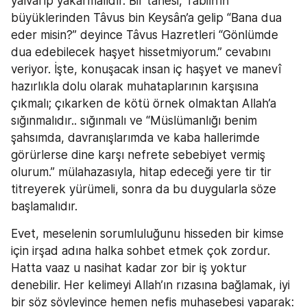
yalvarıp yakarmalıdır. Bir tanesi, Tabiîn’in 
büyüklerinden Tâvus bin Keysân’a gelip “Bana dua 
eder misin?” deyince Tâvus Hazretleri “Gönlümde 
dua edebilecek haşyet hissetmiyorum.” cevabını 
veriyor. İşte, konuşacak insan iç haşyet ve manevî 
hazırlıkla dolu olarak muhataplarının karşısına 
çıkmalı; çıkarken de kötü örnek olmaktan Allah’a 
sığınmalıdır.. sığınmalı ve “Müslümanlığı benim 
şahsımda, davranışlarımda ve kaba hallerimde 
görürlerse dine karşı nefrete sebebiyet vermiş 
olurum.” mülahazasıyla, hitap edeceği yere tir tir 
titreyerek yürümeli, sonra da bu duygularla söze 
başlamalıdır.
Evet, meselenin sorumluluğunu hisseden bir kimse 
için irşad adına halka sohbet etmek çok zordur. 
Hatta vaaz u nasihat kadar zor bir iş yoktur 
denebilir. Her kelimeyi Allah’ın rızasına bağlamak, iyi 
bir söz söyleyince hemen nefis muhasebesi yaparak: 