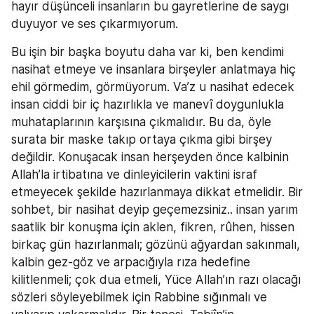
hayır düşünceli insanların bu gayretlerine de saygı 
duyuyor ve ses çıkarmıyorum.
Bu işin bir başka boyutu daha var ki, ben kendimi 
nasihat etmeye ve insanlara birşeyler anlatmaya hiç 
ehil görmedim, görmüyorum. Va’z u nasihat edecek 
insan ciddi bir iç hazırlıkla ve manevî doygunlukla 
muhataplarının karşısına çıkmalıdır. Bu da, öyle 
surata bir maske takıp ortaya çıkma gibi birşey 
değildir. Konuşacak insan herşeyden önce kalbinin 
Allah’la irtibatına ve dinleyicilerin vaktini israf 
etmeyecek şekilde hazırlanmaya dikkat etmelidir. Bir 
sohbet, bir nasihat deyip geçemezsiniz.. insan yarım 
saatlik bir konuşma için aklen, fikren, rûhen, hissen 
birkaç gün hazırlanmalı; gözünü ağyardan sakınmalı, 
kalbin gez-göz ve arpacığıyla rıza hedefine 
kilitlenmeli; çok dua etmeli, Yüce Allah’ın razı olacağı 
sözleri söyleyebilmek için Rabbine sığınmalı ve 