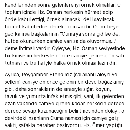
kendilerinden sonra gelenlere iyi örnek olmalılar. O 
toplum içinde Hz. Osman herkesin hürmet edip 
önde kabul ettiği, örnek alınacak, delil sayılacak, 
hüccet kabul edilebilecek bir insandır. O, hutbeye 
geç kalırsa başkalarının “Cuma’ya sonra gidilse de, 
hutbe okunurken camiye varılsa da oluyormuş…” 
deme ihtimali vardır. Öyleyse, Hz. Osman seviyesinde 
bir kimsenin herkesten önce camiye gelmesi, ön safı 
tutması ve bu haliyle halka örnek olması lazımdır.
Ayrıca, Peygamber Efendimiz (sallallahu aleyhi ve 
sellem) camiye en önce gelenin bir deve boğazlamış 
gibi, daha sonrakilerin de sırasıyle sığır, koyun, 
tavuk ve yumurta infak etmiş gibi; yani, ilk gelenden 
ezan vaktinde camiye girene kadar herkesin derece 
derece sevap kazanacağını belirtmesinden dolayı, o 
devirdeki insanların Cuma namazı için camiye geliş 
vakti, şafakla beraber başlıyordu. Hz. Ömer yaptığı 