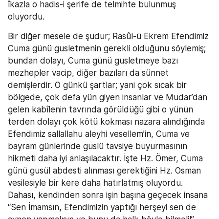
îkazla o hadis-i şerife de telmihte bulunmuş 
oluyordu.
Bir diğer mesele de şudur; Rasûl-ü Ekrem Efendimiz 
Cuma günü gusletmenin gerekli olduğunu söylemiş; 
bundan dolayı, Cuma günü gusletmeye bazı 
mezhepler vacip, diğer bazıları da sünnet 
demişlerdir. O günkü şartlar; yani çok sıcak bir 
bölgede, çok defa yün giyen insanlar ve Mudar’dan 
gelen kabîlenin tavrında görüldüğü gibi o yünün 
terden dolayı çok kötü kokması nazara alındığında 
Efendimiz sallallahu aleyhi vesellem’in, Cuma ve 
bayram günlerinde guslü tavsiye buyurmasının 
hikmeti daha iyi anlaşılacaktır. İşte Hz. Ömer, Cuma 
günü gusül abdesti alınması gerektiğini Hz. Osman 
vesilesiyle bir kere daha hatırlatmış oluyordu. 
Dahası, kendinden sonra işin başına geçecek insana 
“Sen İmamsın, Efendimizin yaptığı herşeyi sen de 