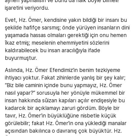
aynen yapmalısın ve bunu da halk böyle bilmeli!” 
işaretini veriyordu.
Evet, Hz. Ömer, kendisine yakın bildiği bir insanı bu 
şekilde hafifçe sarsmış; önde yürüyen insanların dini 
yaşamada hassas olmaları gerektiği için onu hemen 
îkaz etmiş; meselenin ehemmiyetini sözlerini 
kaldırabilecek bu insan aracılığıyla ifade 
buyurmuştur.
Aslında, Hz. Ömer Efendimiz’in benim tezkiyeme 
ihtiyacı yoktur. Fakat zihinlerde yanlış bir şey kalır; 
“Biz bile caminin içinde bunu yapmayız, Hz. Ömer 
nasıl yapar?” sorusuyla her yönüyle mükemmel bir 
insan hakkında sûizan kapıları açılır endişesiyle bu 
kadarcık bir açıklamayı zaruri gördüm. Böyle bir 
tavır, Hz. Ömer’in büyüklüğüne nisbetle küçük 
görülebilir; fakat Hz. Ömer’in ona yüklediği manalar 
açısından bakılınca o davranış çok büyüktür. Hz. 