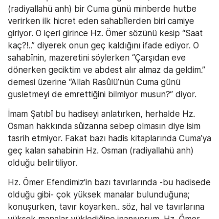
(radiyallahü anh) bir Cuma günü minberde hutbe 
verirken ilk hicret eden sahabîlerden biri camiye 
giriyor. O içeri girince Hz. Ömer sözünü kesip “Saat 
kaç?!..” diyerek onun geç kaldığını ifade ediyor. O 
sahabînin, mazeretini söylerken “Çarşıdan eve 
dönerken geciktim ve abdest alır almaz da geldim.” 
demesi üzerine “Allah Rasûlü’nün Cuma günü 
gusletmeyi de emrettiğini bilmiyor musun?” diyor.
İmam Şatıbî bu hadiseyi anlatırken, herhalde Hz. 
Osman hakkında sûizanna sebep olmasın diye isim 
tasrih etmiyor. Fakat bazı hadis kitaplarında Cuma’ya 
geç kalan sahabinin Hz. Osman (radiyallahü anh) 
olduğu belirtiliyor.
Hz. Ömer Efendimiz’in bazı tavırlarında -bu hadisede 
olduğu gibi- çok yüksek manalar bulunduğuna; 
konuşurken, tavır koyarken.. söz, hal ve tavırlarına 
yüksek manalar yüklediğine inanıyorum. Hz. Ömer 