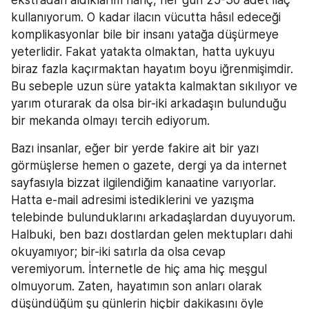
ekstradan aldıklarım hariç, her gün 25-30 adet ilaç 
kullanıyorum. O kadar ilacın vücutta hâsıl edeceği 
komplikasyonlar bile bir insanı yatağa düşürmeye 
yeterlidir. Fakat yatakta olmaktan, hatta uykuyu 
biraz fazla kaçırmaktan hayatım boyu iğrenmişimdir. 
Bu sebeple uzun süre yatakta kalmaktan sıkılıyor ve 
yarım oturarak da olsa bir-iki arkadaşın bulunduğu 
bir mekanda olmayı tercih ediyorum.
Bazı insanlar, eğer bir yerde fakire ait bir yazı 
görmüşlerse hemen o gazete, dergi ya da internet 
sayfasıyla bizzat ilgilendiğim kanaatine varıyorlar. 
Hatta e-mail adresimi istediklerini ve yazışma 
telebinde bulunduklarını arkadaşlardan duyuyorum. 
Halbuki, ben bazı dostlardan gelen mektupları dahi 
okuyamıyor; bir-iki satırla da olsa cevap 
veremiyorum. İnternetle de hiç ama hiç meşgul 
olmuyorum. Zaten, hayatımın son anları olarak 
düşündüğüm şu günlerin hiçbir dakikasını öyle 