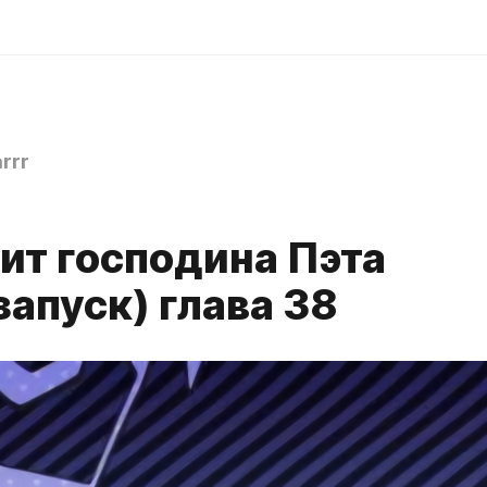
rrr
ит господина Пэта
апуск) глава 38