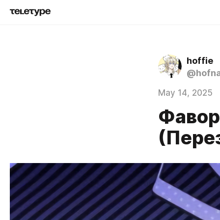
hoffie
@hofna
May 14, 2025
Фавор
(Перез