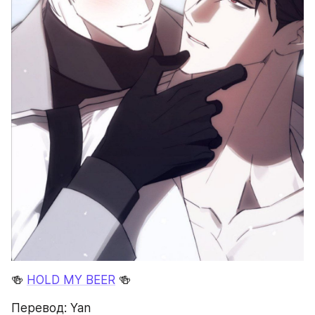
🍻 
HOLD MY BEER
 🍻
Перевод: Yan