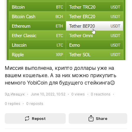
Миссия выполнена, крипто доллары уже на 
вашем кошельке. А за них можно прикупить 
немного YobiCoin для будущего стейкинга😉
Эд Иващук
June 10, 2022, 10:52
0
views
0
reactions
0
replies
0
reposts
Repost
Share