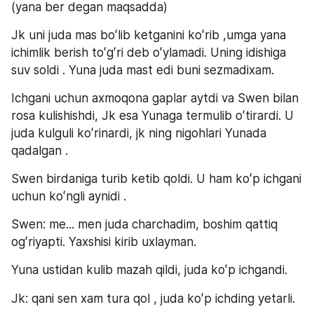
(yana ber degan maqsadda)
Jk uni juda mas boʻlib ketganini koʻrib ,umga yana 
ichimlik berish toʻgʻri deb oʻylamadi. Uning idishiga 
suv soldi . Yuna juda mast edi buni sezmadixam. 
Ichgani uchun axmoqona gaplar aytdi va Swen bilan 
rosa kulishishdi, Jk esa Yunaga termulib oʻtirardi. U 
juda kulguli koʻrinardi, jk ning nigohlari Yunada 
qadalgan .
Swen birdaniga turib ketib qoldi. U ham koʻp ichgani 
uchun koʻngli aynidi .
Swen: me... men juda charchadim, boshim qattiq 
ogʻriyapti. Yaxshisi kirib uxlayman.
Yuna ustidan kulib mazah qildi, juda koʻp ichgandi.
Jk: qani sen xam tura qol , juda koʻp ichding yetarli.