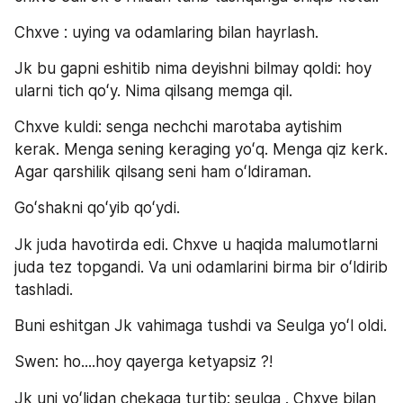
Chxve : uying va odamlaring bilan hayrlash.
Jk bu gapni eshitib nima deyishni bilmay qoldi: hoy 
ularni tich qoʻy. Nima qilsang memga qil.
Chxve kuldi: senga nechchi marotaba aytishim 
kerak. Menga sening keraging yoʻq. Menga qiz kerk. 
Agar qarshilik qilsang seni ham oʻldiraman.
Goʻshakni qoʻyib qoʻydi.
Jk juda havotirda edi. Chxve u haqida malumotlarni 
juda tez topgandi. Va uni odamlarini birma bir oʻldirib 
tashladi.
Buni eshitgan Jk vahimaga tushdi va Seulga yoʻl oldi. 
Swen: ho....hoy qayerga ketyapsiz ?!
Jk uni yoʻlidan chekaga turtib: seulga . Chxve bilan 