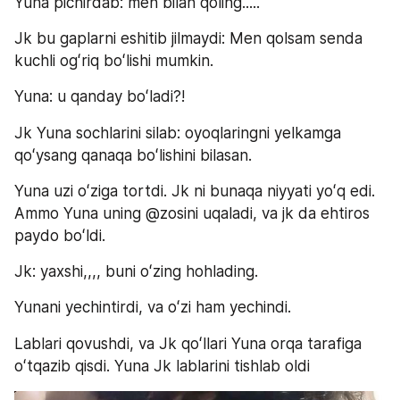
Yuna pichirdab: men bilan qoling.....
Jk bu gaplarni eshitib jilmaydi: Men qolsam senda 
kuchli ogʻriq boʻlishi mumkin.
Yuna: u qanday boʻladi?!
Jk Yuna sochlarini silab: oyoqlaringni yelkamga 
qoʻysang qanaqa boʻlishini bilasan.
Yuna uzi oʻziga tortdi. Jk ni bunaqa niyyati yoʻq edi. 
Ammo Yuna uning @zosini uqaladi, va jk da ehtiros 
paydo boʻldi.
Jk: yaxshi,,,, buni oʻzing hohlading.
Yunani yechintirdi, va oʻzi ham yechindi.
Lablari qovushdi, va Jk qoʻllari Yuna orqa tarafiga 
oʻtqazib qisdi. Yuna Jk lablarini tishlab oldi