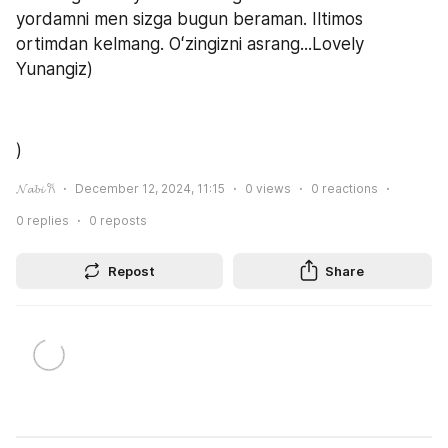
yordamni men sizga bugun beraman. Iltimos 
ortimdan kelmang. Oʻzingizni asrang...Lovely 
Yunangiz) 
)
𝓝𝓪𝓫𝓲 𐙚
December 12, 2024, 11:15
0
views
0
reactions
0
replies
0
reposts
Repost
Share