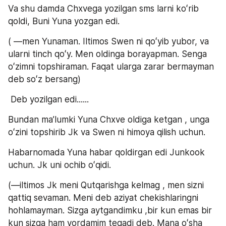
Va shu damda Chxvega yozilgan sms larni koʻrib 
qoldi, Buni Yuna yozgan edi.
( —men Yunaman. Iltimos Swen ni qoʻyib yubor, va 
ularni tinch qoʻy. Men oldinga borayapman. Senga 
oʻzimni topshiraman. Faqat ularga zarar bermayman 
deb soʻz bersang)
 Deb yozilgan edi......
Bundan maʼlumki Yuna Chxve oldiga ketgan , unga 
oʻzini topshirib Jk va Swen ni himoya qilish uchun.
Habarnomada Yuna habar qoldirgan edi Junkook 
uchun. Jk uni ochib oʻqidi.
(—iltimos Jk meni Qutqarishga kelmag , men sizni 
qattiq sevaman. Meni deb aziyat chekishlaringni 
hohlamayman. Sizga aytgandimku ,bir kun emas bir 
kun sizga ham yordamim tegadi deb. Mana oʻsha 