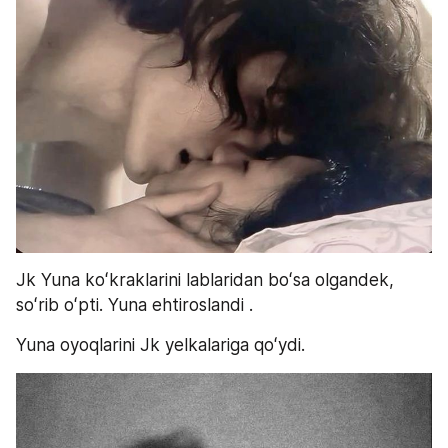
Jk Yuna koʻkraklarini lablaridan boʻsa olgandek, 
soʻrib oʻpti. Yuna ehtiroslandi .
Yuna oyoqlarini Jk yelkalariga qoʻydi.