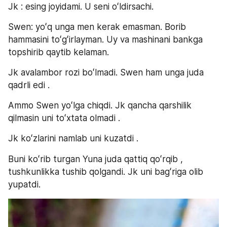
Jk : esing joyidami. U seni oʻldirsachi.
Swen: yoʻq unga men kerak emasman. Borib 
hammasini toʻgʻirlayman. Uy va mashinani bankga 
topshirib qaytib kelaman.
Jk avalambor rozi boʻlmadi. Swen ham unga juda 
qadrli edi .
Ammo Swen yoʻlga chiqdi. Jk qancha qarshilik 
qilmasin uni toʻxtata olmadi .
Jk koʻzlarini namlab uni kuzatdi .
Buni koʻrib turgan Yuna juda qattiq qoʻrqib , 
tushkunlikka tushib qolgandi. Jk uni bagʻriga olib 
yupatdi.