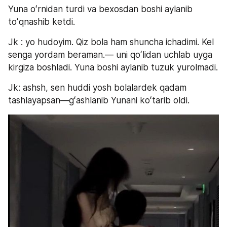
Yuna oʻrnidan turdi va bexosdan boshi aylanib 
toʻqnashib ketdi.
Jk : yo hudoyim. Qiz bola ham shuncha ichadimi. Kel 
senga yordam beraman.— uni qoʻlidan uchlab uyga 
kirgiza boshladi. Yuna boshi aylanib tuzuk yurolmadi. 
Jk: ashsh, sen huddi yosh bolalardek qadam 
tashlayapsan—gʻashlanib Yunani koʻtarib oldi.