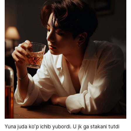
Yuna juda koʻp ichib yubordi. U jk ga stakani tutdi 