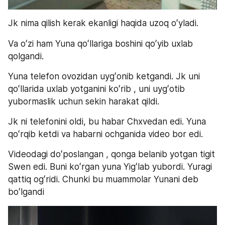
Jk nima qilish kerak ekanligi haqida uzoq oʻyladi. 
Va oʻzi ham Yuna qoʻllariga boshini qoʻyib uxlab 
qolgandi.
Yuna telefon ovozidan uygʻonib ketgandi. Jk uni 
qoʻllarida uxlab yotganini koʻrib , uni uygʻotib 
yubormaslik uchun sekin harakat qildi. 
Jk ni telefonini oldi, bu habar Chxvedan edi. Yuna 
qoʻrqib ketdi va habarni ochganida video bor edi.
Videodagi doʻposlangan , qonga belanib yotgan tigit 
Swen edi. Buni koʻrgan yuna Yigʻlab yubordi. Yuragi 
qattiq ogʻridi. Chunki bu muammolar Yunani deb 
boʻlgandi