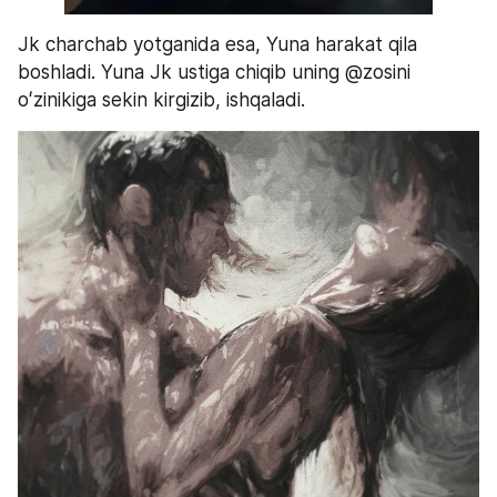
Jk charchab yotganida esa, Yuna harakat qila 
boshladi. Yuna Jk ustiga chiqib uning @zosini 
oʻzinikiga sekin kirgizib, ishqaladi. 