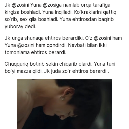
Jk @zosini Yuna @zosiga namlab orqa tarafiga 
kirgiza boshladi. Yuna inqilladi. Koʻkraklarini qattiq 
soʻrib, sex qila boshladi. Yuna ehtirosdan baqirib 
yuboray dedi. 
Jk unga shunaqa ehtiros berardiki. Oʻz @zosini ham 
Yuna @zosini ham qondirdi. Navbati bilan ikki 
tomonlama ehtiros berardi.
Chuqquriq botirib sekin chiqarib olardi. Yuna tuni 
boʻyi mazza qildi. Jk juda zoʻr ehtiros berardi .