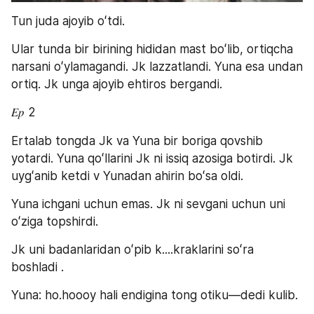
Tun juda ajoyib oʻtdi. 
Ular tunda bir birining hididan mast boʻlib, ortiqcha 
narsani oʻylamagandi. Jk lazzatlandi. Yuna esa undan 
ortiq. Jk unga ajoyib ehtiros bergandi.
𝐸𝑝 2
Ertalab tongda Jk va Yuna bir boriga qovshib 
yotardi. Yuna qoʻllarini Jk ni issiq azosiga botirdi. Jk 
uygʻanib ketdi v Yunadan ahirin boʻsa oldi.
Yuna ichgani uchun emas. Jk ni sevgani uchun uni 
oʻziga topshirdi. 
Jk uni badanlaridan oʻpib k....kraklarini soʻra 
boshladi .
Yuna: ho.hoooy hali endigina tong otiku—dedi kulib.