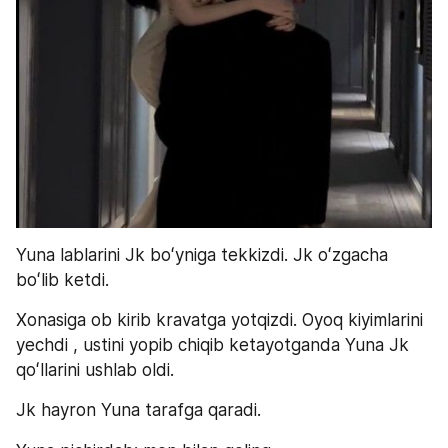
Yuna lablarini Jk boʻyniga tekkizdi. Jk oʻzgacha 
boʻlib ketdi.
Xonasiga ob kirib kravatga yotqizdi. Oyoq kiyimlarini 
yechdi , ustini yopib chiqib ketayotganda Yuna Jk 
qoʻllarini ushlab oldi.
Jk hayron Yuna tarafga qaradi.