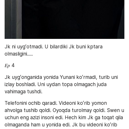
Jk ni uygʻotmadi. U bilardiki Jk buni kptara 
olmasligini.....
𝐸𝑝 4
Jk uygʻonganida yonida Yunani koʻrmadi, turib uni 
izlay boshladi. Uni uydan topa olmagach juda 
vahimaga tushdi.
Telefonini ochib qaradi. Videoni koʻrib yomon 
ahvolga tushib qoldi. Oyoqda turolmay qoldi. Swen u 
uchun eng azizi insoni edi. Hech kim Jk ga toqat qila 
olmaganda ham u yonida edi. Jk bu videoni koʻrib 