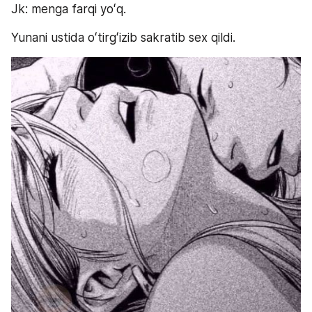
Jk: menga farqi yoʻq.
Yunani ustida oʻtirgʻizib sakratib sex qildi.