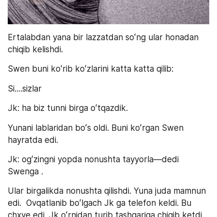
Ertalabdan yana bir lazzatdan soʻng ular honadan 
chiqib kelishdi.
Swen buni koʻrib koʻzlarini katta katta qilib: 
Si....sizlar
Jk: ha biz tunni birga oʻtqazdik.
Yunani lablaridan boʻs oldi. Buni koʻrgan Swen 
hayratda edi.
Jk: ogʻzingni yopda nonushta tayyorla—dedi 
Swenga .
Ular birgalikda nonushta qilishdi. Yuna juda mamnun 
edi.  Ovqatlanib boʻlgach Jk ga telefon keldi. Bu 
chxve edi. Jk oʻrnidan turib tashqariga chiqib ketdi. 