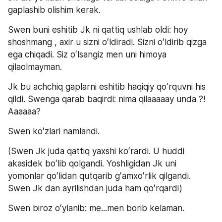
gaplashib olishim kerak.
Swen buni eshitib Jk ni qattiq ushlab oldi: hoy 
shoshmang , axir u sizni oʻldiradi. Sizni oʻldirib qizga 
ega chiqadi. Siz oʻlsangiz men uni himoya 
qilaolmayman.
Jk bu achchiq gaplarni eshitib haqiqiy qoʻrquvni his 
qildi. Swenga qarab baqirdi: nima qilaaaaay unda ?! 
Aaaaaa?
Swen koʻzlari namlandi.
(Swen Jk juda qattiq yaxshi koʻrardi. U huddi 
akasidek boʻlib qolgandi. Yoshligidan Jk uni 
yomonlar qoʻlidan qutqarib gʻamxoʻrlik qilgandi. 
Swen Jk dan ayrilishdan juda ham qoʻrqardi)
Swen biroz oʻylanib: me...men borib kelaman.