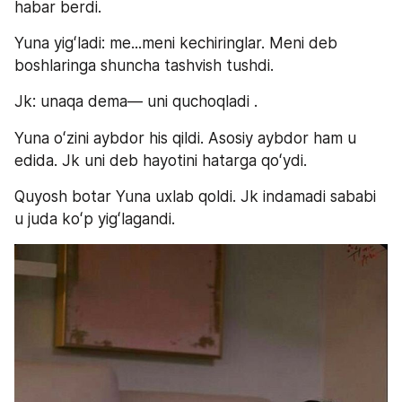
habar berdi.
Yuna yigʻladi: me...meni kechiringlar. Meni deb 
boshlaringa shuncha tashvish tushdi.
Jk: unaqa dema— uni quchoqladi .
Yuna oʻzini aybdor his qildi. Asosiy aybdor ham u 
edida. Jk uni deb hayotini hatarga qoʻydi.
Quyosh botar Yuna uxlab qoldi. Jk indamadi sababi 
u juda koʻp yigʻlagandi.