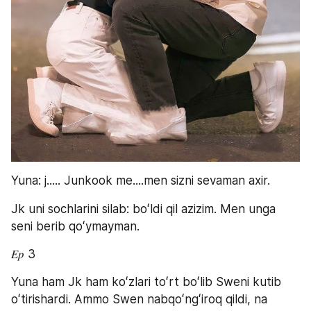
Yuna: j..... Junkook me....men sizni sevaman axir.
Jk uni sochlarini silab: boʻldi qil azizim. Men unga 
seni berib qoʻymayman.
𝐸𝑝 3
Yuna ham Jk ham koʻzlari toʻrt boʻlib Sweni kutib 
oʻtirishardi. Ammo Swen nabqoʻngʻiroq qildi, na 