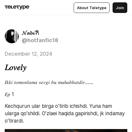
About Teletype
Join
𝓝𝓪𝓫𝓲 𐙚
@hotfanfic18
December 12, 2024
𝐿𝑜𝑣𝑒𝑙𝑦
𝐼𝑘𝑘𝑖 𝑡𝑜𝑚𝑜𝑛𝑙𝑎𝑚𝑎 𝑠𝑒𝑣𝑔𝑖 𝑏𝑢 𝑚𝑢ℎ𝑎𝑏𝑏𝑎𝑡𝑑𝑖𝑟.......
𝐸𝑝 1
Kechqurun ular birga oʻtirib ichishdi. Yuna ham 
ularga qoʻshildi. Oʻzlaei haqida gapirishdi, jk indamay 
oʻtirardi.