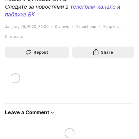
Следите за новостями в 
телеграм-канале
 и 
паблике ВК
January 29, 2020, 20:00
0
views
0
reactions
0
replies
0
reposts
Repost
Share
Leave a Comment