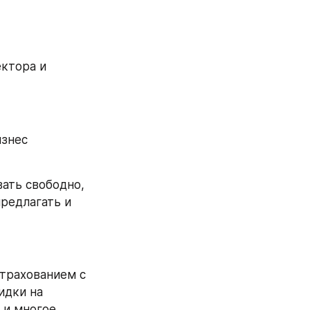
ктора и 
знес 
ать свободно, 
редлагать и 
страхованием с 
дки на 
и многое 