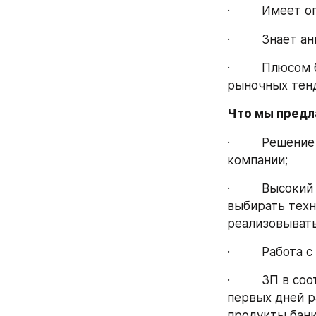
·         Имеет
·         Знает
·         Плюс
рыночных тен
Что мы предл
·         Реше
компании;
·         Высо
выбирать техн
реализовывать
·         Рабо
·         ЗП в
первых дней р
продукты банк