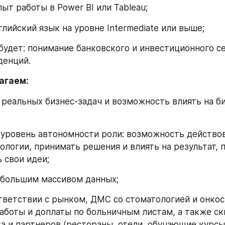
 опыт работы в Power BI или Tableau;
 английский язык на уровне Intermediate или выше;
ом будет: понимание банковского и инвестиционного се
денций.
агаем:
ние реальных бизнес-задач и возможность влиять на би
кий уровень автономности роли: возможность действов
ологии, принимать решения и влиять на результат, п
 свои идеи;
та с большим массивом данных;
 соответствии с рынком, ДМС со стоматологией и онко
аботы и доплаты по больничным листам, а также ски
а и партнеров (рестораны, отели, обучающие курсы 