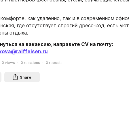
та в комфорте, как удаленно, так и в современном офисе
енская, где отсутствует строгий дресс-код, есть уют
оны отдыха.
Чтобы откликнуться на вакансию, направьте CV на почту: 
kova@raiffeisen.ru
0
views
0
reactions
0
reposts
Share