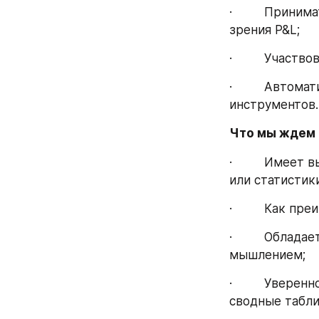
·         Прин
зрения P&L;
·         Учас
·         Авто
инструментов.
Что мы ждем 
·         Имее
или статистики
·         Как 
·         Обла
мышлением;
·         Увер
сводные табли