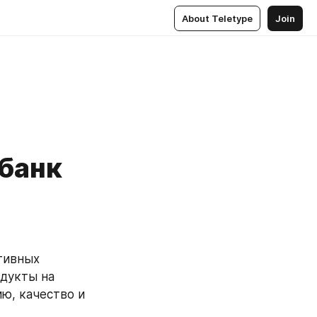
About Teletype
Join
банк
-
тивных 
дукты на 
, качество и 