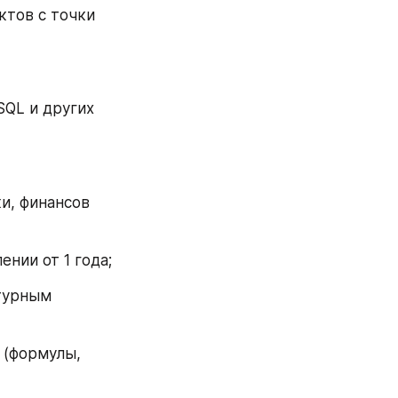
ктов с точки 
SQL и других 
и, финансов 
ении от 1 года;
турным 
 (формулы, 