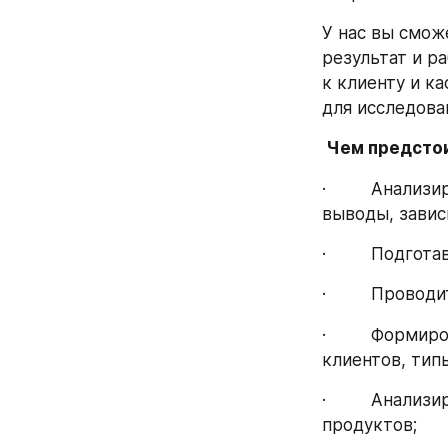
У нас вы смож
результат и р
к клиенту и к
для исследова
 Чем предсто
·         Анал
выводы, завис
·         Подг
·         Пров
·         Форм
клиентов, тип
·         Анал
продуктов;