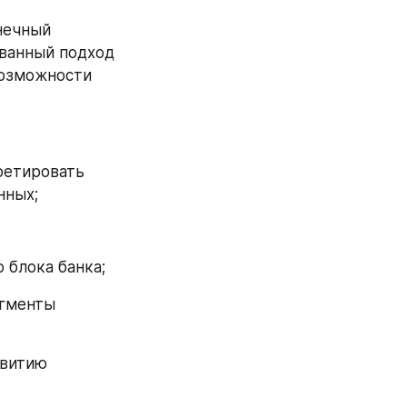
нечный 
ванный подход 
озможности 
ретировать 
нных;
о блока банка;
гменты 
витию 