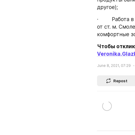
другое);
·         Рабо
от ст. м. Смол
комфортные з
Veronika.Glaz
June 8, 2021, 07:29
Repost