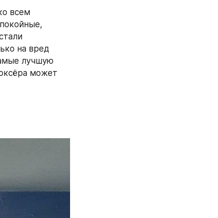
о всем 
покойные, 
тали 
ко на вред 
амые лучшую 
оксёра может 