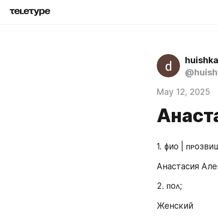
huishk
@huish
May 12, 2025
Анаст
1. ɸио | ᴨᴩозʙи
Анастасия Але
2. ᴨоᴧ;
Женский 