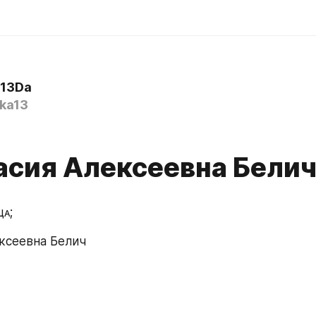
a13Da
ka13
асия Алексеевна Бели
щᴀ;
ксеевна Белич 