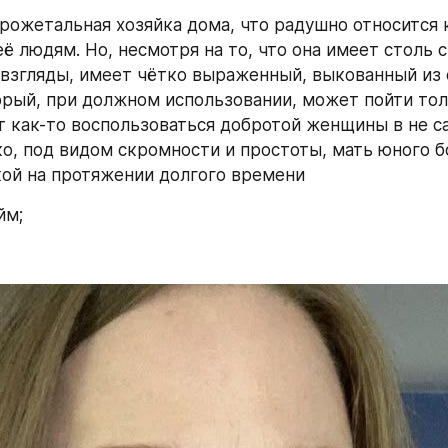
рожетальная хозяйка дома, что радушно относится к
 людям. Но, несмотря на то, что она имеет столь с
згляды, имеет чётко выраженный, выкованный из с
орый, при должном использовании, может пойти толь
т как-то воспользоваться добротой женщины в не с
ко, под видом скромности и простоты, мать юного б
кой на протяжении долгого времени 
йм;