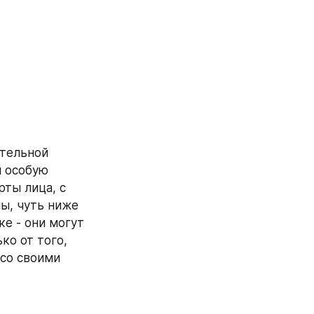
тельной 
 особую 
ты лица, с 
ы, чуть ниже 
е - они могут 
о от того, 
со своими 