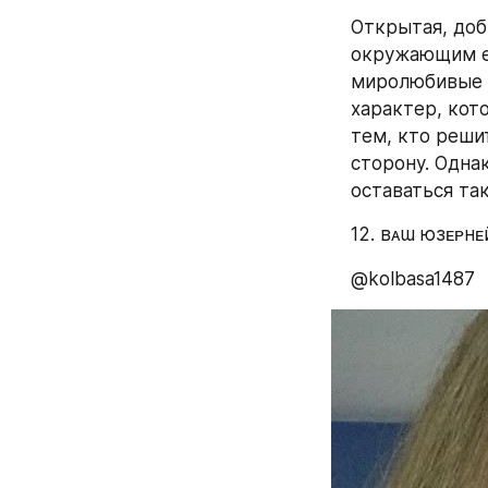
Открытая, доб
окружающим её
миролюбивые в
характер, кот
тем, кто реши
сторону. Одна
оставаться та
12. ʙᴀɯ юзᴇᴩнᴇ
@kolbasa1487