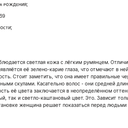
ᴛᴀ ᴩождᴇния;
969
оᴄᴛи;
людается светлая кожа с лёгким румянцем. Отличи
являётся её зелено-карие глаза, что отмечают в ней
ость. Стоит заметить, что она имеет правильные чер
ными скулами. Касательно волос - они средней длин
ость её цвета заключается в неопределённом оттенк
й, так и светло-каштановый цвет. Это. Зависит тольк
тановке женщина решает показаться перед людьми 