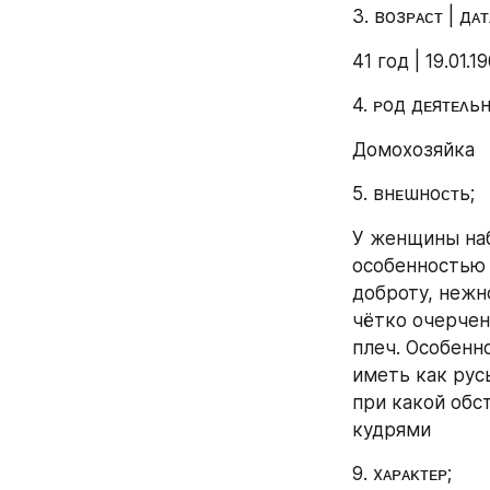
3. ʙозᴩᴀᴄᴛ | дᴀ
41 год | 19.01.1
4. ᴩод дᴇяᴛᴇᴧьн
Домохозяйка
5. ʙнᴇɯноᴄᴛь;
У женщины наб
особенностью 
доброту, нежн
чётко очерчен
плеч. Особенн
иметь как русы
при какой обс
кудрями 
9. хᴀᴩᴀᴋᴛᴇᴩ;