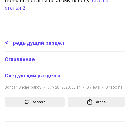
Полезные статьи по этому поводу: 
статья 1
, 
статья 2
.
< Предыдущий раздел
Оглавление
Следующий раздел >
Bohdan Shcherbakov
July 28, 2020, 22:14
0
views
0
reposts
Repost
Share