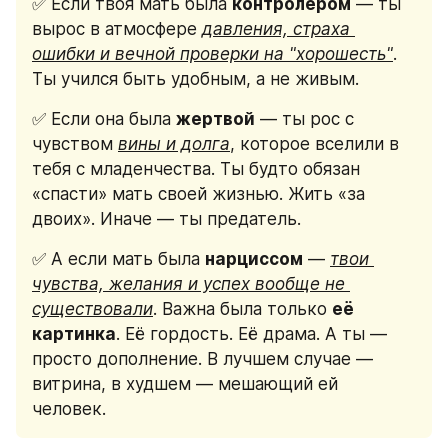
✅ Если твоя мать была 
контролёром
 — ты 
вырос в атмосфере 
давления, страха 
ошибки и вечной проверки на "хорошесть"
. 
Ты учился быть удобным, а не живым.
✅ Если она была 
жертвой
 — ты рос с 
чувством 
вины и долга
, которое вселили в 
тебя с младенчества. Ты будто обязан 
«спасти» мать своей жизнью. Жить «за 
двоих». Иначе — ты предатель.
✅ А если мать была 
нарциссом
 — 
твои 
чувства, желания и успех вообще не 
существовали
. Важна была только 
её 
картинка
. Её гордость. Её драма. А ты — 
просто дополнение. В лучшем случае — 
витрина, в худшем — мешающий ей 
человек.