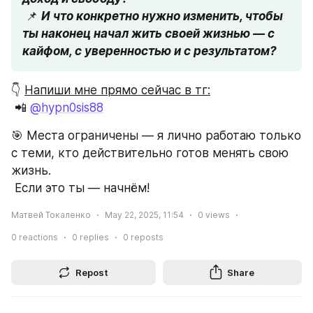
 📌 
И что конкретно нужно изменить, чтобы 
ты наконец начал жить своей жизнью — с 
кайфом, с уверенностью и с результатом?
👇 
Напиши мне прямо сейчас в тг:
 📲 
@hypn0sis88
🎯 Места ограничены — я лично работаю только 
с теми, кто действительно готов менять свою 
жизнь.
 Если это ты — начнём!
Матвей Токаленко
May 22, 2025, 11:54
0
views
0
reactions
0
replies
0
reposts
Repost
Share