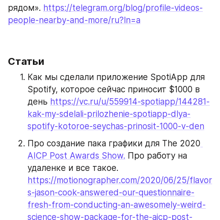
рядом». 
https://telegram.org/blog/profile-videos-
people-nearby-and-more/ru?ln=a
Статьи
Как мы сделали приложение SpotiApp для 
Spotify, которое сейчас приносит $1000 в 
день 
https://vc.ru/u/559914-spotiapp/144281-
kak-my-sdelali-prilozhenie-spotiapp-dlya-
spotify-kotoroe-seychas-prinosit-1000-v-den
Про создание пака графики для The 2020
AICP Post Awards Show.
 Про работу на 
удаленке и все такое. 
https://motionographer.com/2020/06/25/flavor
s-jason-cook-answered-our-questionnaire-
fresh-from-conducting-an-awesomely-weird-
science-show-package-for-the-aicp-post-