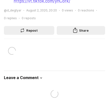
https://vt.tiktok.com/yhCork/
@d_degtyar
August 2, 2020, 20:20
0
views
0
reactions
0
replies
0
reposts
Repost
Share
Leave a Comment