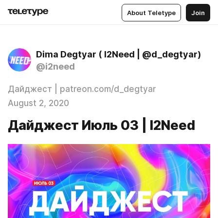
About Teletype
Join
Dima Degtyar ( I2Need | @d_degtyar)
@i2need
Дайджест | patreon.com/d_degtyar
August 2, 2020
Дайджест Июль 03 | I2Need