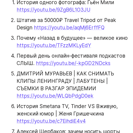
История одного фотографа: Гьён Мили 
https://youtu.be/9ZgB6L1O3JU
Штатив за 50000₽ Travel Tripod от Peak 
Design 
https://youtu.be/aqMj6ErffFQ
Почему «Назад в будущее» — великое кино 
https://youtu.be/TFzzMKLyEdY
Первый день онлайн-фестиваля подкастов 
СЛЫШ. 
https://youtu.be/-kpGD2NDcks
ДМИТРИЙ МУРАВЬЕВ | КАК СНИМАТЬ 
КЛИПЫ ЛЕНИНГРАДУ | ЛАБУТЕНЫ | 
СЪЕМКИ В РАЗГАР ЭПИДЕМИИ 
https://youtu.be/WLQbPdgD0ek
История Smetana TV, Tinder VS Вживую, 
женский юмор | Женя Гришечкина 
https://youtu.be/c7EihdiE4v4
Алексей Щербаков: зачем носить шорты 