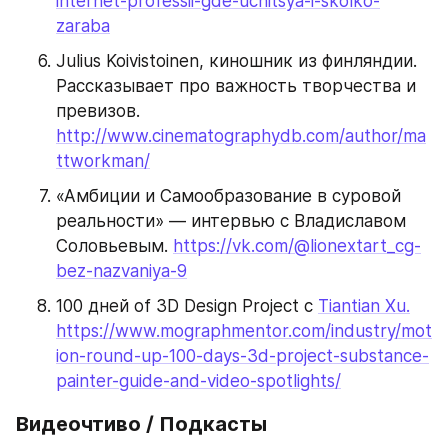
internet-professii-gde-uchitsya-i-skolko-
zaraba
Julius Koivistoinen, киношник из финляндии. 
Рассказывает про важность творчества и 
превизов.  
http://www.cinematographydb.com/author/ma
ttworkman/
«Амбиции и Самообразование в суровой 
реальности» — интервью с Владиславом 
Соловьевым. 
https://vk.com/@lionextart_cg-
bez-nazvaniya-9
100 дней of 3D Design Project с 
Tiantian Xu.
https://www.mographmentor.com/industry/mot
ion-round-up-100-days-3d-project-substance-
painter-guide-and-video-spotlights/
Видеочтиво / Подкасты