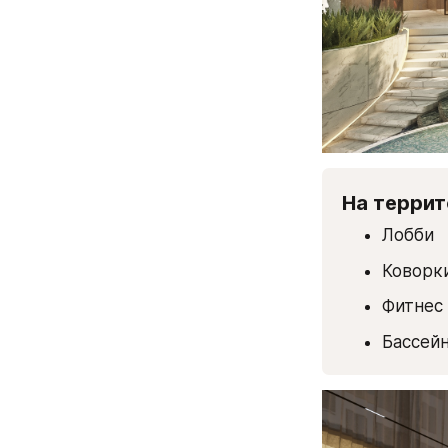
На терри
Лобби
Коворк
Фитнес
Бассей