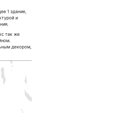
е 1 здание, 
турой и 
ния.
с так же 
ном. 
ьным декором, 