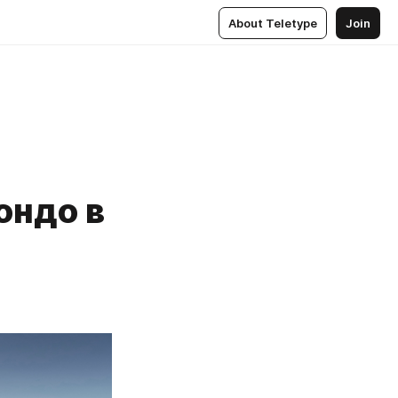
About Teletype
Join
ондо в