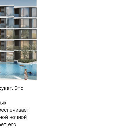
кет. Это 
ых 
беспечивает 
ной ночной 
т его 