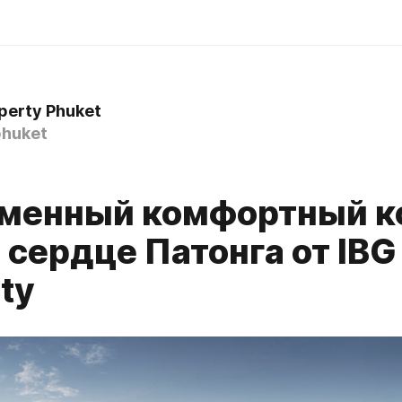
perty Phuket
huket
менный комфортный к
 сердце Патонга от IBG
ty