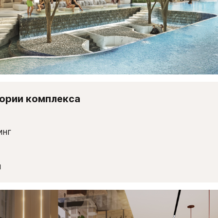
тории комплекса
инг
н