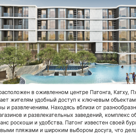
асположен в оживленном центре Патонга, Катху, Пху
ает жителям удобный доступ к ключевым объектам 
ы и развлечениям. Находясь вблизи от разнообразн
агазинов и развлекательных заведений, комплекс о
анс роскоши и удобства. Патонг известен своей бур
выми пляжами и широким выбором досуга, что делае