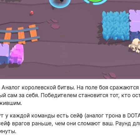
 Аналог королевской битвы. На поле боя сражаются 1
й сам за себя. Победителем становится тот, кто ост
жившим.
т у каждой команды есть сейф (аналог трона в DOTA
ейф врагов раньше, чем они сломают ваш. Раунд дли
инуты.