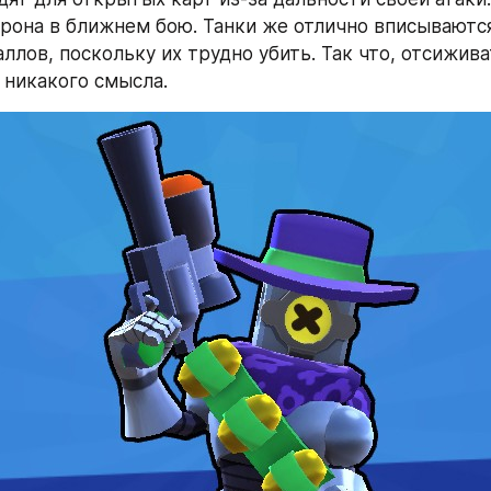
урона в ближнем бою. Танки же отлично вписываютс
ллов, поскольку их трудно убить. Так что, отсижива
 никакого смысла.