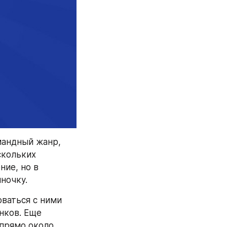
андный жанр, 
кольких 
ие, но в 
ночку.
аться с ними 
нков. Еще 
прямо около 