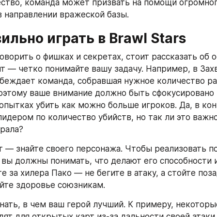
ство, команда может призвать на помощи огромного
 направлении вражеской базы.
ильно играть в Brawl Stars
ворить о фишках и секретах, стоит рассказать об ос
 — четко понимайте вашу задачу. Например, в Захв
беждает команда, собравшая нужное количество ра
оэтому ваше внимание должно быть сфокусировано 
попытках убить как можно больше игроков. Да, в кон
идером по количество убийств, но так ли это важно,
рала?
 — знайте своего персонажа. Чтобы реализовать по
 вы должны понимать, что делают его способности и 
е за хилера Пако — не бегите в атаку, а стойте поза
йте здоровье союзникам.
нать, в чем ваш герой лучший. К примеру, некоторы
дят для открытых карт из-за дальности своей атаки.