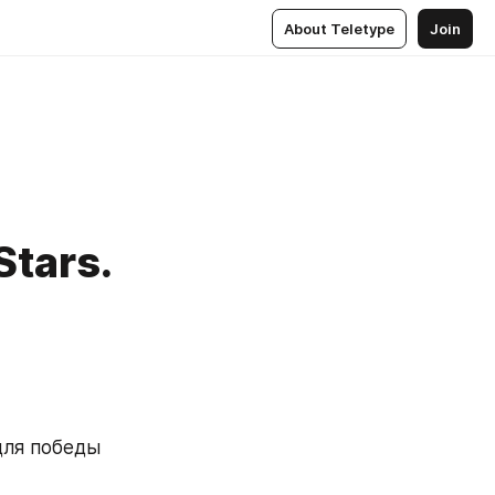
About Teletype
Join
Stars.
ля победы 