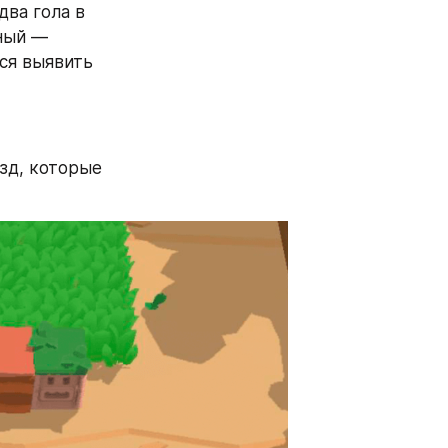
ва гола в 
ный — 
ся выявить 
зд, которые 