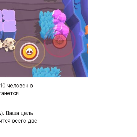
0 человек в 
анется 
). Ваша цель 
тся всего две 