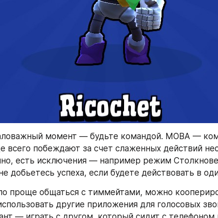
аловажный момент — будьте командой. MOBA — ком
е всего побеждают за счет слаженных действий нес
чно, есть исключения — например режим Столкновен
не добьетесь успеха, если будете действовать в оди
о проще общаться с тиммейтами, можно коопериров
 использовать другие приложения для голосовых зво
ант — играть с другом, который сидит с телефоном 