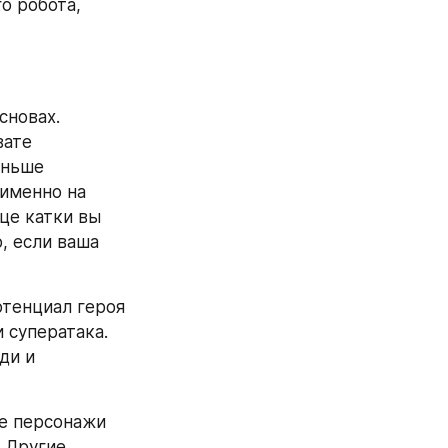
 робота, 
новах. 
ате 
ньше 
именно на 
це катки вы 
 если ваша 
тенциал героя 
суператака. 
ди и 
е персонажи 
 Другие 