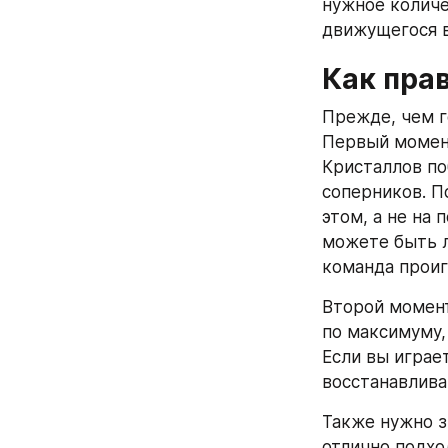
нужное количе
движущегося в
Как прав
Прежде, чем го
Первый момент
Кристаллов по
соперников. П
этом, а не на 
можете быть л
команда проиг
Второй момент
по максимуму,
Если вы играет
восстанавлива
Также нужно з
отлично подхо