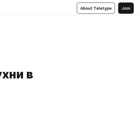
About Teletype
Join
хни в