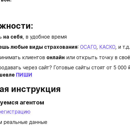
ожности:
ь 
на себя
, в удобное время
шь любые виды страхования
: 
ОСАГО
, 
КАСКО
, и т.д
инимать клиентов 
онлайн
 или открыть точку в сво
одавать через сайт? Готовые сайты стоят от 5 000 ₽
шевле 
ПИШИ
ая инструкция
руемся агентом
регистрацию
м реальные данные