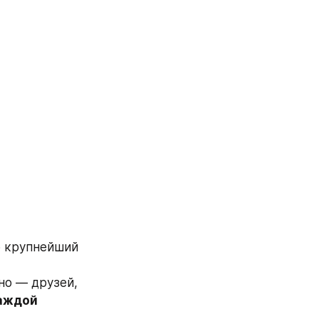
 крупнейший 
о — друзей, 
аждой 