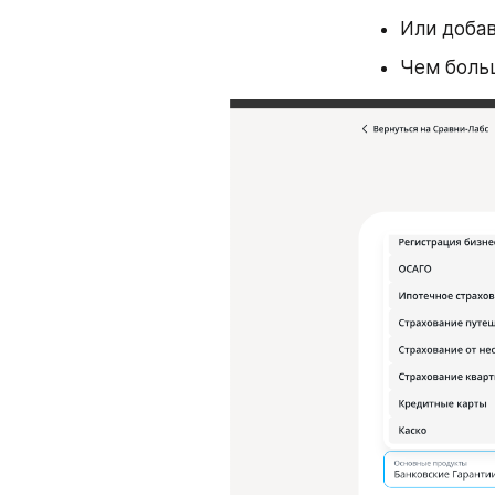
Или доба
Чем боль