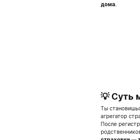
дома
.
💡 Суть 
Ты становишьс
агрегатор стр
После регистр
родственников
страховки — 