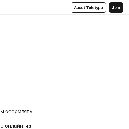
About Teletype
Join
ям оформлять 
то 
онлайн, из 