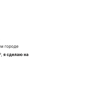
.
ём городе
, 
я сделаю на 