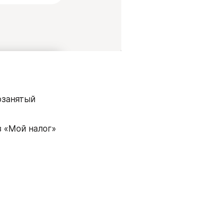
занятый 
з «Мой налог»