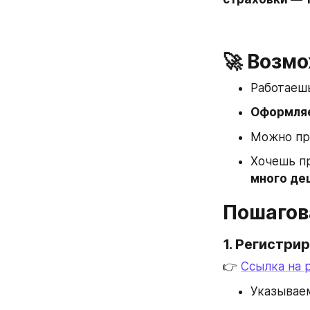
🚀 Возм
Работаеш
Оформляе
Можно пр
Хочешь пр
много де
Пошагов
1. Регистри
👉 
Ссылка на 
Указывае