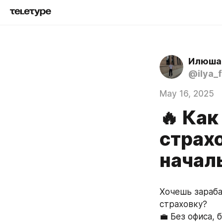
Илюша
@ilya_f
May 16, 2025
🔥 Как
страх
начал
Хочешь зараба
страховку?
💼 Без офиса, 