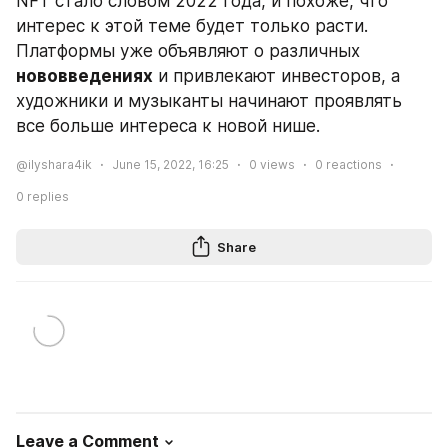
NFT стало словом 2022 года, и похоже, что 
интерес к этой теме будет только расти. 
Платформы уже объявляют о различных 
нововведениях
 и привлекают инвесторов, а 
художники и музыканты начинают проявлять 
все больше интереса к новой нише.
@ilyshara4ik
June 15, 2022, 16:25
0
views
0
reactions
0
replies
Share
Leave a Comment