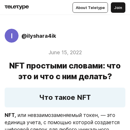
About Teletype
Join
I
@ilyshara4ik
June 15, 2022
NFT простыми словами: что
это и что с ним делать?
Что такое NFT
NFT,
 или невзаимозаменяемый токен, — это 
единица учета, с помощью которой создается 
цифровой слепок для любого уникального 