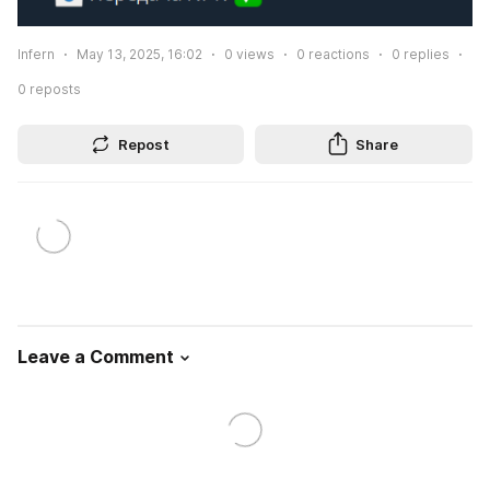
Infern
May 13, 2025, 16:02
0
views
0
reactions
0
replies
0
reposts
Repost
Share
Leave a Comment