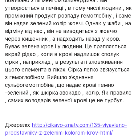
пов’язано з пігментом біливердина . Він 
утворюється в печінці , в тому числі людини , як 
проміжний продукт розпаду гемоглобіну , і саме 
він надає зелений колір жовчі. Однак у жаби , на 
відміну від нас , він не виводиться з жовчю 
через кишечник , а надходить назад у кров. 
Буває зелена кров і у людини. Це трапляється 
вкрай рідко , коли в крові надлишок сполук 
сірки , наприклад , в результаті зловживання 
цього елемента в ліках. Сірка легко зв’язується 
з гемоглобіном. Вийшло з’єднання 
сульфогемоглобіна ,що надає крові темно 
-зелений , як шкірка авокадо , колір. Як правило 
, самих володарів зеленої крові це не турбує.
Джерело: 
http://cikavo-znaty.com/135-viyavleno-
predstavnikv-z-zelenim-kolorom-krov-html/