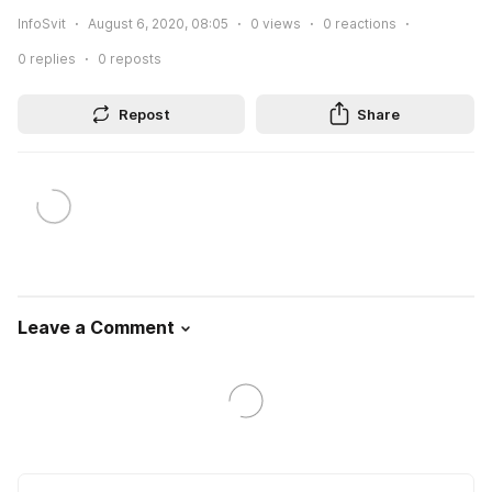
InfoSvit
August 6, 2020, 08:05
0
views
0
reactions
0
replies
0
reposts
Repost
Share
Leave a Comment