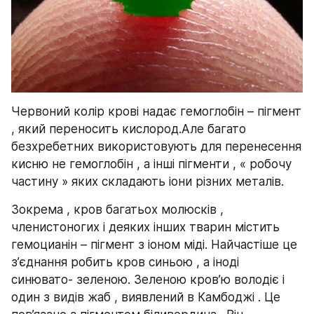
Червоний колір крові надає гемоглобін – пігмент 
, який переносить кислород.Але багато 
безхребетних використовують для перенесення 
кисню не гемоглобін , а інші пігменти , « робочу 
частину » яких складають іони різних металів.
Зокрема , кров багатьох молюсків , 
членистоногих і деяких інших тварин містить 
гемоцианін – пігмент з іоном міді. Найчастіше це 
з’єднання робить кров синьою , а іноді 
синювато- зеленою. Зеленою кров’ю володіє і 
один з видів жаб , виявлений в Камбоджі . Це 