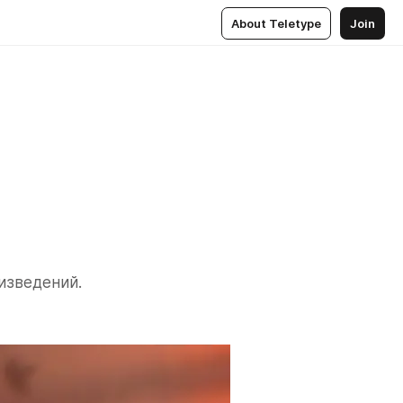
About Teletype
Join
изведений.