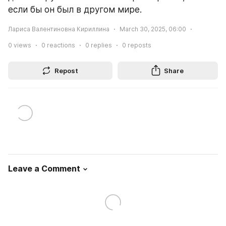
если бы он был в другом мире.
Лариса Валентиновна Кириллина
March 30, 2025, 06:00
0
views
0
reactions
0
replies
0
reposts
Repost
Share
Leave a Comment