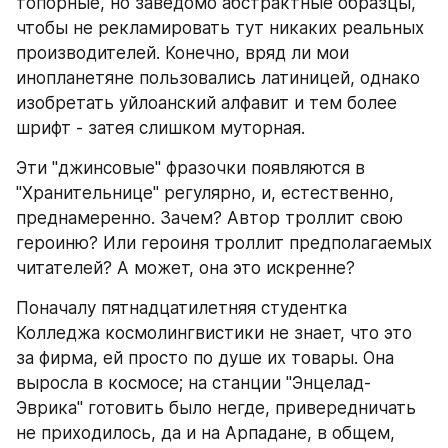
топорные, но заведомо абстрактные образцы, 
чтобы не рекламировать тут никаких реальных 
производителей. Конечно, вряд ли мои 
инопланетяне пользовались латиницей, однако 
изобретать уйлоанский алфавит и тем более 
шрифт - затея слишком муторная.
Эти "джинсовые" фразочки появляются в 
"Хранительнице" регулярно, и, естественно, 
преднамеренно. Зачем? Автор троллит свою 
героиню? Или героиня троллит предполагаемых 
читателей? А может, она это искренне?
Поначалу пятнадцатилетняя студентка 
Колледжа космолингвистики не знает, что это 
за фирма, ей просто по душе их товары. Она 
выросла в космосе; на станции "Энцелад-
Эврика" готовить было негде, привередничать 
не приходилось, да и на Арпадане, в общем, 