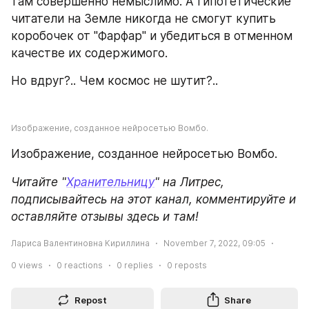
там совершенно немыслимо. А гипотетические 
читатели на Земле никогда не смогут купить 
коробочек от "Фарфар" и убедиться в отменном 
качестве их содержимого.
Но вдруг?.. Чем космос не шутит?..
Изображение, созданное нейросетью Вомбо.
Изображение, созданное нейросетью Вомбо.
Читайте "
Хранительницу
" на Литрес, 
подписывайтесь на этот канал, комментируйте и 
оставляйте отзывы здесь и там!
Лариса Валентиновна Кириллина
November 7, 2022, 09:05
0
views
0
reactions
0
replies
0
reposts
Repost
Share