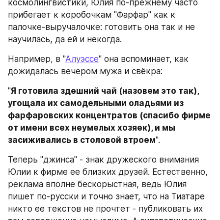
космолингвистики, Юлия по-прежнему часто 
прибегает к коробочкам "Фарфар" как к 
палочке-выручалочке: готовить она так и не 
научилась, да ей и некогда.
Например, в "
Алуэссе
" она вспоминает, как 
дожидалась вечером мужа и свёкра:
"
Я готовила здешний чай (назовем это так), 
угощала их самодельными оладьями из 
фарфаровских концентратов (спасибо фирме 
от имени всех неумелых хозяек), и мы 
засиживались в столовой втроем
".
Теперь "джинса" - знак дружеского внимания 
Юлии к фирме ее близких друзей. Естественно, 
реклама вполне бескорыстная, ведь Юлия 
пишет по-русски и точно знает, что на Тиатаре 
никто ее текстов не прочтет - публиковать их 