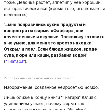
тоже. Девочка растет, аппетит у нее хороший, 
ест практически всё (кроме того, что ползает и 
шевелится).
"...
мне понравились сухие продукты и 
концентраты фирмы «Фарфар», они 
качественные и вкусные. Поскольку готовить 
я не умею, для меня это просто находка. 
Открыл и поел. Если блюдо жидкое, вроде 
супа, пюре или каши, разбавил водой
" 
(
"Тиатара
").
Изображение, созданное нейросетью Вомбо.
Изображение, созданное нейросетью Вомбо.
Лишь ближе к концу книги "Тиатара" Юлия с 
удивлением узнает, почему фирма так 
называется и кто ею владеет. "Фарфар" - 