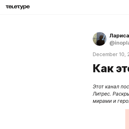
Лариса
@inopl
December 10, 
Как э
Этот канал по
Литрес. Раскр
мирами и геро