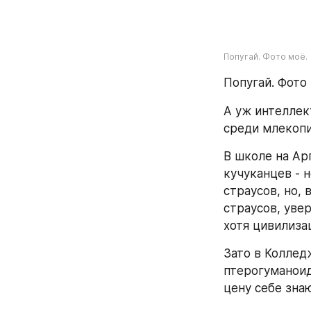
Попугай. Фото моё.
Попугай. Фото 
А уж интеллек
среди млекопи
В школе на Ар
кучуканцев - 
страусов, но, 
страусов, увер
хотя цивилиза
Зато в Коллед
птерогуманоид
цену себе знаю