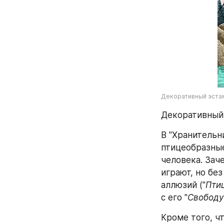
Декоративный эстамп
Декоративный э
В "Хранительн
птицеобразные
человека. Зач
играют, но без
аллюзий ("
Пти
с его "
Свободу
Кроме того, ч