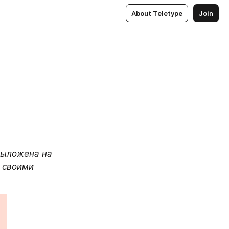
About Teletype
Join
выложена на 
 своими 