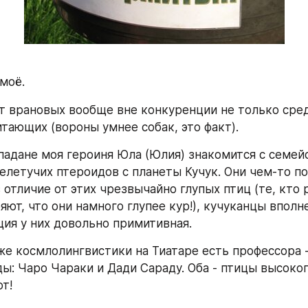
моё.
т врановых вообще вне конкуренции не только среди
тающих (вороны умнее собак, это факт).
падане моя героиня Юла (Юлия) знакомится с семей
нелетучих птероидов с планеты Кучук. Они чем-то по
в отличие от этих чрезвычайно глупых птиц (те, кто 
яют, что они намного глупее кур!), кучуканцы вполне
ция у них довольно примитивная.
же космлолингвистики на Тиатаре есть профессора -
ы: Чаро Чараки и Дади Сараду. Оба - птицы высокого
т!