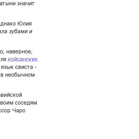
латыни значит 
однако Юлия 
ла зубами и 
, наверное, 
ля 
койсанских 
язык свиста - 
 в необычном 
вийской 
воим соседям 
сор Чаро 