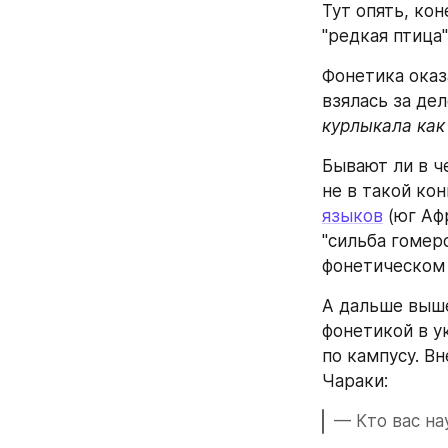
Тут опять, кон
"редкая птица"
Фонетика оказ
взялась за дел
курлыкала как
Бывают ли в че
не в такой ко
языков
 (юг Аф
"сильба гомеро
фонетическом 
А дальше выше
фонетикой в у
по кампусу. В
Чараки:
— Кто вас н