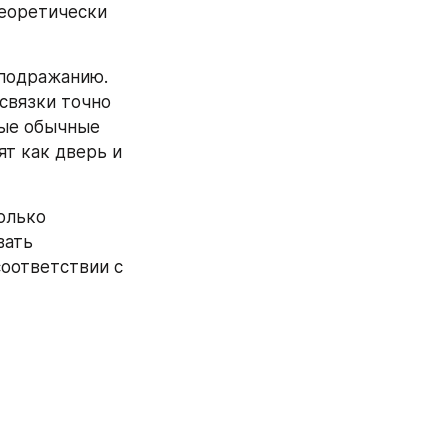
еоретически 
подражанию. 
вязки точно 
ые обычные 
т как дверь и 
олько 
ать 
оответствии с 