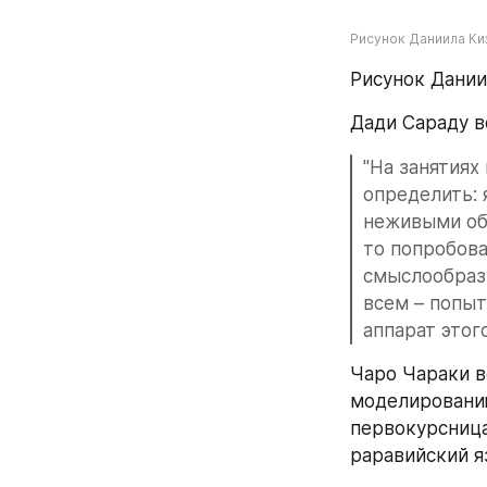
Рисунок Даниила Ки
Рисунок Дании
Дади Сараду в
"На занятиях
определить: 
неживыми об
то попробова
смыслообразу
всем – попыт
аппарат этог
Чаро Чараки в
моделированию
первокурсница
раравийский я