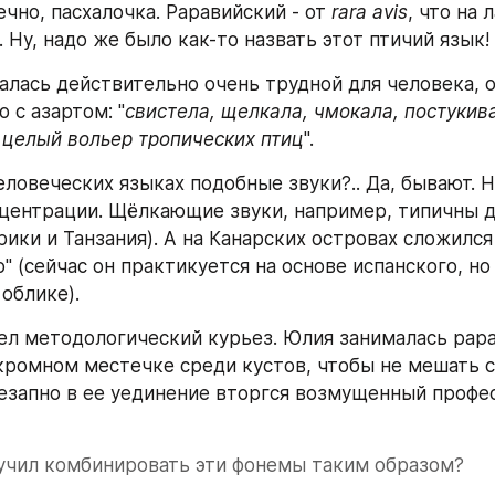
ечно, пасхалочка. Раравийский - от 
rara avis
, что на 
. Ну, надо же было как-то назвать этот птичий язык!
алась действительно очень трудной для человека, 
о с азартом: "
свистела, щелкала, чмокала, постукива
 целый вольер тропических птиц
".
ловеческих языках подобные звуки?.. Да, бывают. Но
нцентрации. Щёлкающие звуки, например, типичны д
рики и Танзания). А на Канарских островах сложился 
" (сейчас он практикуется на основе испанского, но
облике).
л методологический курьез. Юлия занималась рара
кромном местечке среди кустов, чтобы не мешать с
незапно в ее уединение вторгся возмущенный профес
аучил комбинировать эти фонемы таким образом?