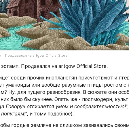
. Продавался на artgow Official Store.
стамп. Продавался на artgow Official Store.
ице" среди прочих инопланетян присутствуют и птер
 гуманоиды или вообще разумные птицы ростом с 
ем? Ну, для пущего разнообразия. В сюжете они особ
 них было бы скучнее. Опять же - постмодерн, культ
ца Говорун отличается умом и сообразительностью
!
 попугаям
!", и тому подобное).
тобы гордые земляне не слишком зазнавались своим