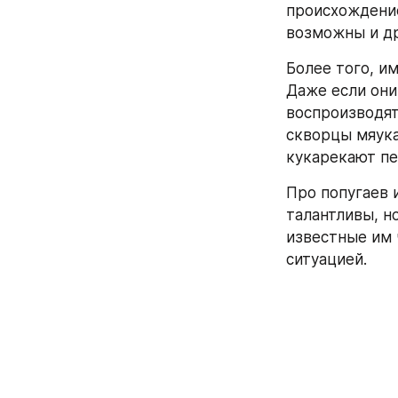
происхождение
возможны и др
Более того, и
Даже если они
воспроизводят
скворцы мяука
кукарекают пет
Про попугаев 
талантливы, но
известные им 
ситуацией.