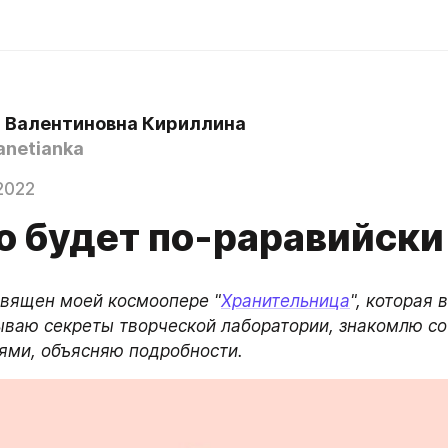
 Валентиновна Кириллина
anetianka
2022
то будет по-раравийски
священ моей космоопере "
Хранительница
", которая 
ываю секреты творческой лаборатории, знакомлю со
ями, объясняю подробности.