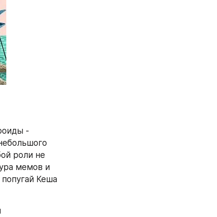
оиды - 
небольшого 
ой роли не 
ура мемов и 
", попугай Кеша 
 