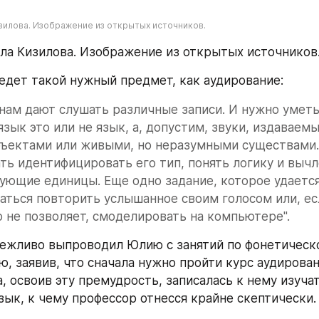
зилова. Изображение из открытых источников.
ла Кизилова. Изображение из открытых источников
едет такой нужный предмет, как аудирование:
 нам дают слушать различные записи. И нужно уметь 
язык это или не язык, а, допустим, звуки, издаваемы
ъектами или живыми, но неразумными существами. И
ть идентифицировать его тип, понять логику и вычл
ющие единицы. Еще одно задание, которое удается 
аться повторить услышанное своим голосом или, есл
о не позволяет, смоделировать на компьютере".
ежливо выпроводил Юлию с занятий по фонетическо
, заявив, что сначала нужно пройти курс аудирован
, освоив эту премудрость, записалась к нему изучат
зык, к чему профессор отнесся крайне скептически.