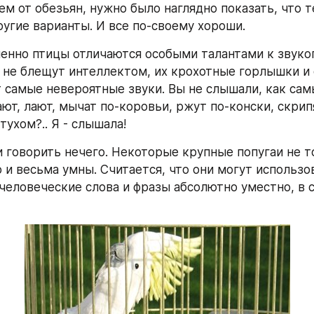
м от обезьян, нужно было наглядно показать, что т
угие варианты. И все по-своему хороши.
менно птицы отличаются особыми талантами к звуко
 не блещут интеллектом, их крохотные горлышки и с
 самые невероятные звуки. Вы не слышали, как сам
ют, лают, мычат по-коровьи, ржут по-конски, скрипя
ухом?.. Я - слышала!
и говорить нечего. Некоторые крупные попугаи не т
 и весьма умны. Считается, что они могут использов
человеческие слова и фразы абсолютно уместно, в с