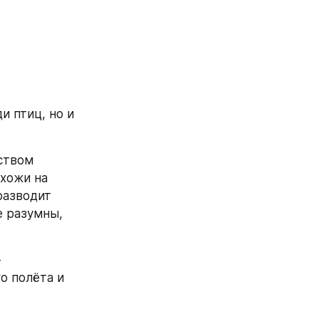
 птиц, но и 
ством 
хожи на 
разводит 
 разумны, 
 
 полёта и 