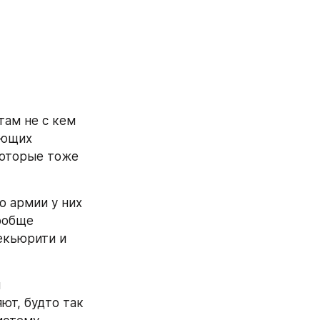
ам не с кем 
ющих 
оторые тоже 
о армии у них 
обще 
кьюрити и 
 
т, будто так 