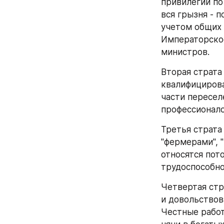
привилегии по 
вся грызня - п
учетом общих 
Императорское
министров.
Вторая страта
квалифицирова
части пересел
профессионало
Третья страта 
"фермерами", "
относятся пот
трудоспособно
Четвертая стр
и довольствов
Честные работ