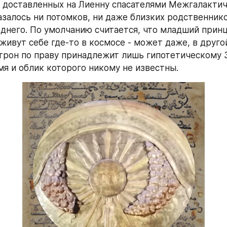
 доставленных на Лиенну спасателями Межгалактич
казалось ни потомков, ни даже близких родственник
днего. По умолчанию считается, что младший принц 
живут себе где-то в космосе - может даже, в другой
трон по праву принадлежит лишь гипотетическому 
мя и облик которого никому не известны.