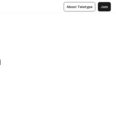
About Teletype
Join
и