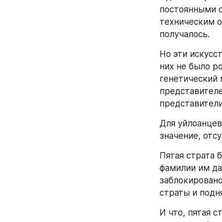
постоянными о
техническим о
получалось.
Но эти искусс
них не было р
генетический 
представителе
представители
Для уйлоанцев
значение, отс
Пятая страта 
фамилии им да
заблокировано
страты и подн
И что, пятая с