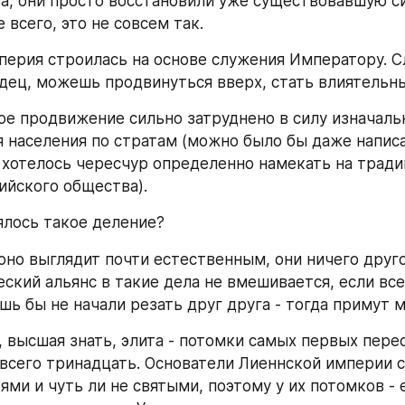
оа, они просто восстановили уже существовавшую си
 всего, это не совсем так.
перия строилась на основе служения Императору. С
дец, можешь продвинуться вверх, стать влиятельн
ое продвижение сильно затруднено в силу изначальн
 населения по стратам (можно было бы даже написат
 хотелось чересчур определенно намекать на тради
ийского общества).
ялось такое деление?
оно выглядит почти естественным, они ничего другог
ский альянс в такие дела не вмешивается, если всех
шь бы не начали резать друг друга - тогда примут 
, высшая знать, элита - потомки самых первых перес
всего тринадцать. Основатели Лиеннской империи с
ями и чуть ли не святыми, поэтому у их потомков - 