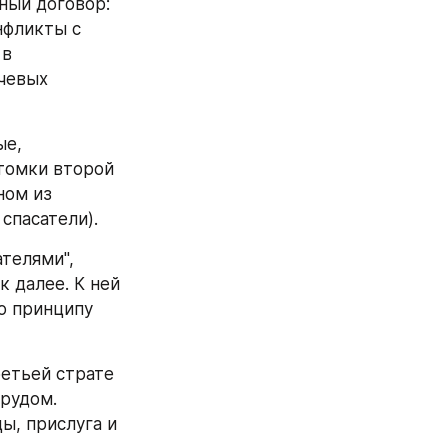
ный договор: 
нфликты с 
в 
чевых 
е, 
омки второй 
ом из 
спасатели).
телями", 
 далее. К ней 
о принципу 
етьей страте 
удом. 
, прислуга и 