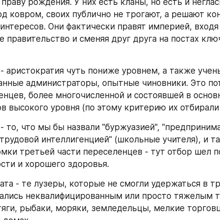
праву рождения. У них есть кланы, но есть и неглас
од ковром, своих публично не трогают, а решают ко
интересов. Они фактически правят империей, входя 
 правительство и сменяя друг друга на постах клю
 - аристократия чуть пониже уровнем, а также учены
нные администраторы, опытные чиновники. Это пот
енцев, более многочисленной и состоявшей в основн
в высокого уровня (по этому критерию их отбирали 
- то, что мы бы назвали "буржуазией", "предпринима
трудовой интеллигенцией" (школьные учителя), и так
омки третьей части переселенцев - тут отбор шел п
сти и хорошего здоровья.
ата - те лузеры, которые не смогли удержаться в тр
ались неквалифицированным или просто тяжелым тр
яги, рыбаки, моряки, земледельцы, мелкие торговцы