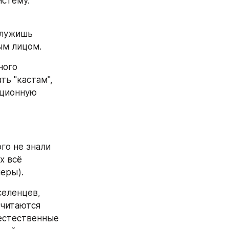
стему. 
лужишь 
ым лицом.
ого 
ь "кастам", 
ционную 
о не знали 
 всё 
меры).
еленцев, 
читаются 
естественные 