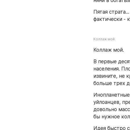
няни в богатых
Пятая страта..
фактически - 
Коллаж мой.
Коллаж мой.
В первые деся
населения. Пл
извините, не 
больше трех д
Инопланетные 
уйлоанцев, пр
довольно масс
бы нужное кол
Идея быстро с