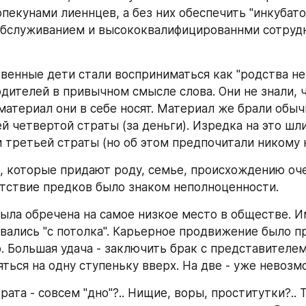
пекунами лиеннцев, а без них обеспечить "инкубато
бслуживанием и высококвалифицированнми сотрудн
твенные дети стали восприниматься как "родства не 
одителей в привычном смысле слова. Они не знали, ч
материал они в себе носят. Материал же брали обычн
й четвертой страты (за деньги). Изредка на это шли
 третьей страты (но об этом предпочитали никому н
, которые придают роду, семье, происхождению оче
утствие предков было знаком неполноценности.
была обречена на самое низкое место в обществе. Им
вались "с потолка". Карьерное продвижение было пр
. Большая удача - заключить брак с представителем
яться на одну ступеньку вверх. На две - уже невозм
трата - совсем "дно"?.. Нищие, воры, проститутки?.. 