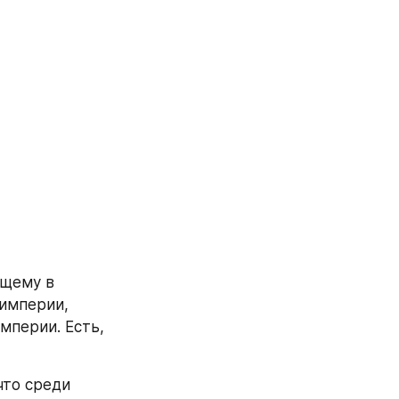
щему в 
империи, 
перии. Есть, 
что среди 