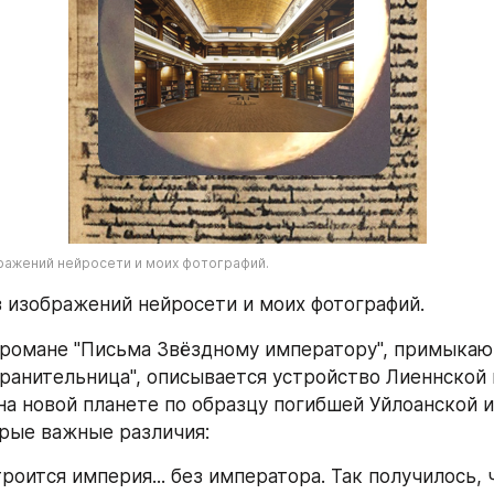
ражений нейросети и моих фотографий.
 изображений нейросети и моих фотографий.
романе "Письма Звёздному императору", примыкаю
ранительница", описывается устройство Лиеннской 
на новой планете по образцу погибшей Уйлоанской им
рые важные различия:
троится империя... без императора. Так получилось, 