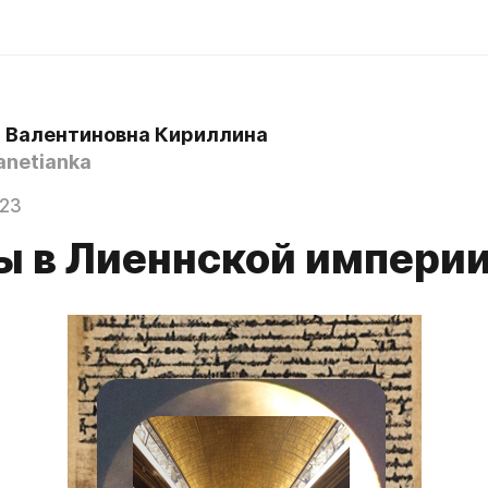
 Валентиновна Кириллина
anetianka
023
ы в Лиеннской импери