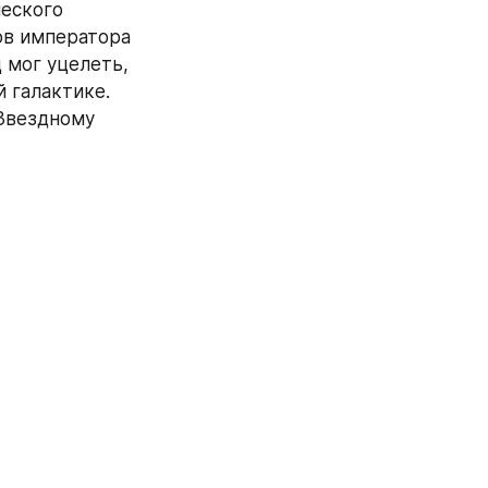
еского 
ов императора 
мог уцелеть, 
 галактике. 
Звездному 