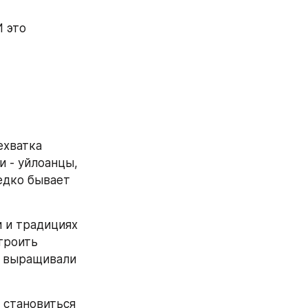
 это 
хватка 
 - уйлоанцы, 
едко бывает 
 и традициях 
роить 
 выращивали 
 становиться 