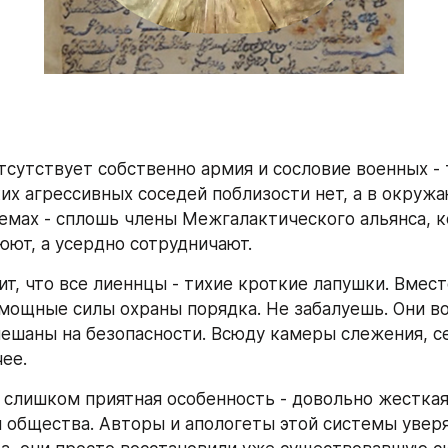
тсутствует собственно армия и сословие военных - т
ких агрессивных соседей поблизости нет, а в окружа
емах - сплошь члены Межгалактического альянса, к
юют, а усердно сотрудничают.
ит, что все лиеннцы - тихие кроткие лапушки. Вмест
мощные силы охраны порядка. Не забалуешь. Они во
ешаны на безопасности. Всюду камеры слежения, се
ее.
е слишком приятная особенность - довольно жесткая
 общества. Авторы и апологеты этой системы уверяю