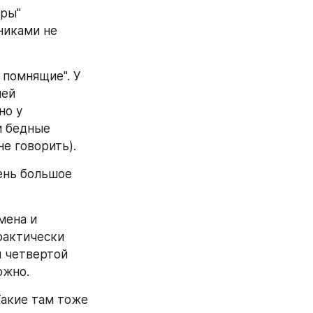
ры" 
иками не 
помнящие". У 
ей 
о у 
 бедные 
е говорить).
нь большое 
ена и 
актически 
 четвертой 
ожно.
Такие там тоже 