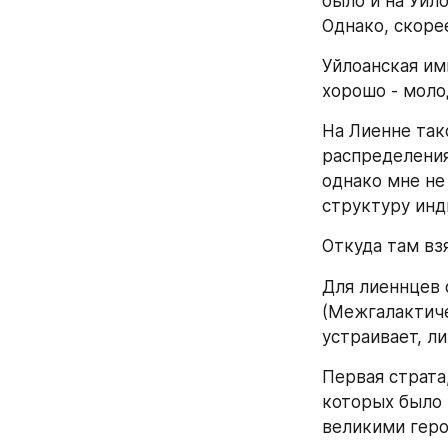
было и на Уйл
Однако, скорее
Уйлоанская им
хорошо - моло
На Лиенне так
распределения
однако мне не
структуру инд
Откуда там вз
Для лиеннцев 
(Межгалактиче
устраивает, ли
Первая страта
которых было 
великими геро