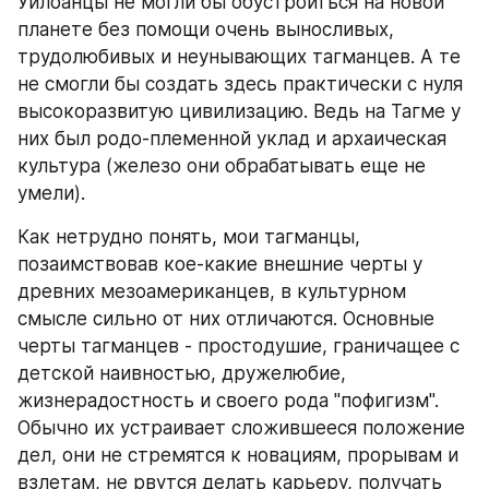
Уйлоанцы не могли бы обустроиться на новой 
планете без помощи очень выносливых, 
трудолюбивых и неунывающих тагманцев. А те 
не смогли бы создать здесь практически с нуля 
высокоразвитую цивилизацию. Ведь на Тагме у 
них был родо-племенной уклад и архаическая 
культура (железо они обрабатывать еще не 
умели).
Как нетрудно понять, мои тагманцы, 
позаимствовав кое-какие внешние черты у 
древних мезоамериканцев, в культурном 
смысле сильно от них отличаются. Основные 
черты тагманцев - простодушие, граничащее с 
детской наивностью, дружелюбие, 
жизнерадостность и своего рода "пофигизм". 
Обычно их устраивает сложившееся положение 
дел, они не стремятся к новациям, прорывам и 
взлетам, не рвутся делать карьеру, получать 