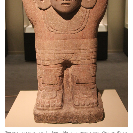
Фигурка из города майя Чичен-Ица на полуострове Юкатан. Фото 