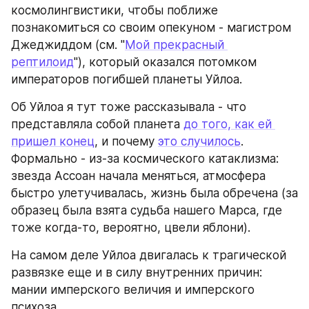
космолингвистики, чтобы поближе 
познакомиться со своим опекуном - магистром 
Джеджиддом (см. "
Мой прекрасный 
рептилоид
"), который оказался потомком 
императоров погибшей планеты Уйлоа.
Об Уйлоа я тут тоже рассказывала - что 
представляла собой планета 
до того, как ей 
пришел конец
, и почему 
это случилось
. 
Формально - из-за космического катаклизма: 
звезда Ассоан начала меняться, атмосфера 
быстро улетучивалась, жизнь была обречена (за 
образец была взята судьба нашего Марса, где 
тоже когда-то, вероятно, цвели яблони).
На самом деле Уйлоа двигалась к трагической 
развязке еще и в силу внутренних причин: 
мании имперского величия и имперского 
психоза.