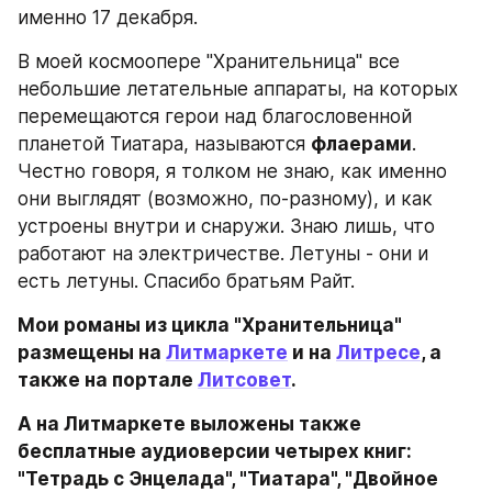
именно 17 декабря.
В моей космоопере "Хранительница" все 
небольшие летательные аппараты, на которых 
перемещаются герои над благословенной 
планетой Тиатара, называются 
флаерами
. 
Честно говоря, я толком не знаю, как именно 
они выглядят (возможно, по-разному), и как 
устроены внутри и снаружи. Знаю лишь, что 
работают на электричестве. Летуны - они и 
есть летуны. Спасибо братьям Райт.
Мои романы из цикла "Хранительница" 
размещены на 
Литмаркете
 и на 
Литресе
, а 
также на портале 
Литсовет
.
А на Литмаркете выложены также 
бесплатные аудиоверсии четырех книг: 
"Тетрадь с Энцелада", "Тиатара", "Двойное 