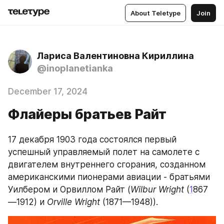
About Teletype
Join
Лариса Валентиновна Кириллина
@inoplanetianka
December 17, 2024
Флайеры братьев Райт
17 декабря 1903 года состоялся первый 
успешный управляемый полет на самолете с 
двигателем внутреннего сгорания, созданном 
американскими пионерами авиации - братьями 
Уилбером и Орвиллом Райт (
Wilbur Wright
 (
1
867
—1912) и 
Orville Wright
 (1871—1948)).