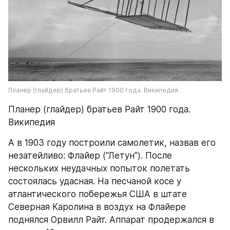
Планер (глайдер) братьев Райт 1900 года. Википедия
Планер (глайдер) братьев Райт 1900 года. 
Википедия
А в 1903 году построили самолетик, назвав его 
незатейливо: Флайер ("Летун"). После 
нескольких неудачных попыток полетать 
состоялась удасная. На песчаной косе у 
атлантического побережья США в штате 
Северная Каролина в воздух на Флайере 
поднялся Орвилл Райт. Аппарат продержался в 