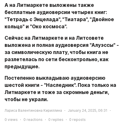
А на Литмаркете выложены также 
бесплатные аудиоверсии четырех книг: 
"Тетрадь с Энцелада", "Тиатара", "Двойное 
кольцо" и "Око космоса".
Сейчас на Литмаркете и на Литсовете 
выложена и полная аудиоверсия "Алуэссы" - 
за символическую плату, чтобы книга не 
разлетелась по сети бесконтрольно, как 
предыдущие.
Постепенно выкладываю аудиоверсию 
шестой книги - "Наследник". Пока только на 
Литмаркете и тоже за скромные деньги, 
чтобы не украли.
Лариса Валентиновна Кириллина
January 24, 2025, 06:31
0
views
0
reactions
0
replies
0
reposts