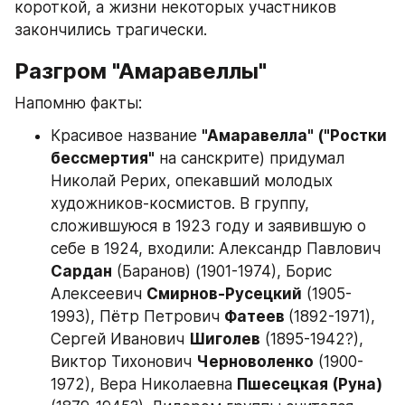
короткой, а жизни некоторых участников 
закончились трагически.
Разгром "Амаравеллы"
Напомню факты:
Красивое название 
"Амаравелла" ("Ростки 
бессмертия"
 на санскрите) придумал 
Николай Рерих, опекавший молодых 
художников-космистов. В группу, 
сложившуюся в 1923 году и заявившую о 
себе в 1924, входили: Александр Павлович 
Сардан
 (Баранов) (1901-1974), Борис 
Алексеевич 
Смирнов-Русецкий
 (1905-
1993), Пётр Петрович 
Фатеев 
(1892-1971), 
Сергей Иванович 
Шиголев
 (1895-1942?), 
Виктор Тихонович 
Черноволенко
 (1900-
1972), Вера Николаевна 
Пшесецкая (Руна)