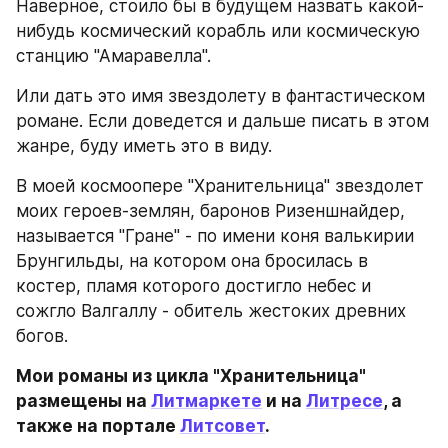
Наверное, стоило бы в будущем назвать какой-
нибудь космический корабль или космическую 
станцию "Амаравелла".
Или дать это имя звездолету в фантастическом 
романе. Если доведется и дальше писать в этом 
жанре, буду иметь это в виду.
В моей космоопере "Хранительница" звездолет 
моих героев-землян, баронов Ризеншнайдер, 
называется "Гране" - по имени коня валькирии 
Брунгильды, на котором она бросилась в 
костер, пламя которого достигло небес и 
сожгло Валгаллу - обитель жестоких древних 
богов.
Мои романы из цикла "Хранительница" 
размещены на 
Литмаркете
 и на 
Литресе
, а 
также на портале 
Литсовет
.