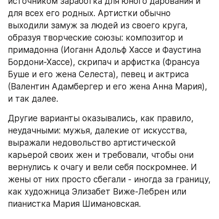
источником заработка для юного дарования и 
для всех его родных. Артистки обычно 
выходили замуж за людей из своего круга, 
образуя творческие союзы: композитор и 
примадонна (Иоганн Адольф Хассе и Фаустина 
Бордони-Хассе), скрипач и арфистка (Франсуа 
Буше и его жена Селеста), певец и актриса 
(Валентин Адамбергер и его жена Анна Мария), 
и так далее.
Другие варианты оказывались, как правило, 
неудачными: мужья, далекие от искусства, 
выражали недовольство артистической 
карьерой своих жен и требовали, чтобы они 
вернулись к очагу и вели себя поскромнее. И 
жены от них просто сбегали - иногда за границу, 
как художница Элизабет Виже-Лебрен или 
пианистка Мария Шимановская.