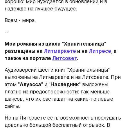
хорошо: мир нуждается в обновлении и в 
надежде на лучшее будущее.
Всем - мира.
--
Мои романы из цикла "Хранительница" 
размещены на 
Литмаркете
 и на 
Литресе
, а 
также на портале 
Литсовет
.
Аудиоверсии шести книг "Хранительницы" 
выложены на Литмаркете и на Литсовете. При 
этом "
Алуэсса
" и "
Наследник
" выложены 
платно из предосторожности: так меньше 
шансов, что их растащат на какие-то левые 
сайты.
Но на Литсовете есть возможность послушать 
довольно большой бесплатный отрывок. В 