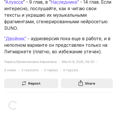
"
Алуэссе
" - 9 глав, в "
Наследнике"
 - 14 глав. Если 
интересно, послушайте, как я читаю свои 
тексты и украшаю их музыкальными 
фрагментами, сгенерированными нейросетью 
SUNO.
"Двойник"
 - аудиоверсия пока еще в работе, и в 
неполном варианте он представлен только на 
Литмаркете (платно, во избежание утечек).
Лариса Валентиновна Кириллина
March 8, 2025, 06:30
0
views
0
reactions
0
replies
0
reposts
Repost
Share