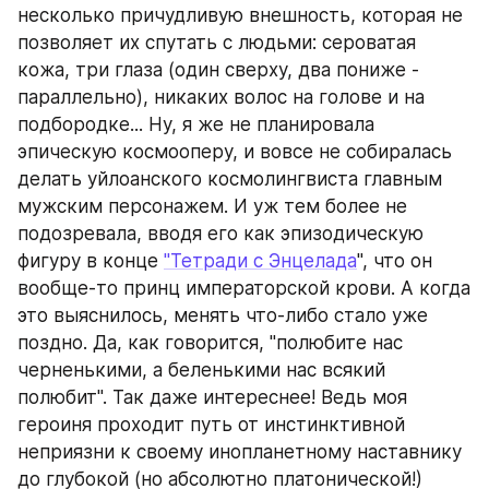
несколько причудливую внешность, которая не 
позволяет их спутать с людьми: сероватая 
кожа, три глаза (один сверху, два пониже - 
параллельно), никаких волос на голове и на 
подбородке... Ну, я же не планировала 
эпическую космооперу, и вовсе не собиралась 
делать уйлоанского космолингвиста главным 
мужским персонажем. И уж тем более не 
подозревала, вводя его как эпизодическую 
фигуру в конце 
"Тетради с Энцелада
", что он 
вообще-то принц императорской крови. А когда 
это выяснилось, менять что-либо стало уже 
поздно. Да, как говорится, "полюбите нас 
черненькими, а беленькими нас всякий 
полюбит". Так даже интереснее! Ведь моя 
героиня проходит путь от инстинктивной 
неприязни к своему инопланетному наставнику 
до глубокой (но абсолютно платонической!) 