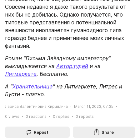
Совсем недавно я даже такого результата от 
них бы не добилась. Однако получается, что 
типовые представления о потенциальной 
внешности инопланетян гуманоидного типа 
гораздо беднее и примитивнее моих личных 
фантазий.
Роман "Письма Звёздному императору" 
выкладывается на 
Автор.тудей
 и на 
Литмаркете
. Бесплатно.
А "
Хранительница
" на Литмаркете, Литрес и 
Бусти - платно.
Лариса Валентиновна Кириллина
March 11, 2023, 07:35
0
views
0
reactions
0
replies
0
reposts
Repost
Share