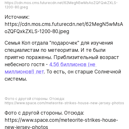
https://cdn.mos.cms.futurecdn.net/62MegN5wMsAoZQFQxkZXLS-
1200-80.jpeg
Источник: 
https://cdn.mos.cms.futurecdn.net/62MegN5wMsA
oZQFQxkZXLS-1200-80.jpeg
Семья Коп отдала "подарочек" для изучения 
специалистам по метеоритам. И те были 
приятно поражены. Приблизительный возраст 
небесного гостя - 
4.56 биллионов (не 
миллионов!) лет
. То есть, он старше Солнечной 
системы.
Фото с другой стороны. Отсюда: 
https://www.space.com/meteorite-strikes-house-new-jersey-photos
Фото с другой стороны. Отсюда: 
https://www.space.com/meteorite-strikes-house-
new-jersey-photos