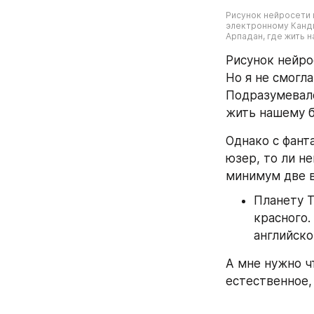
Рисунок нейросети п
электронному Канди
Арпадан, где жить 
Рисунок нейрос
Но я не смогла
Подразумевало
жить нашему б
Однако с фант
юзер, то ли н
минимум две 
Планету Т
красного.
английско
А мне нужно ч
естественное, 