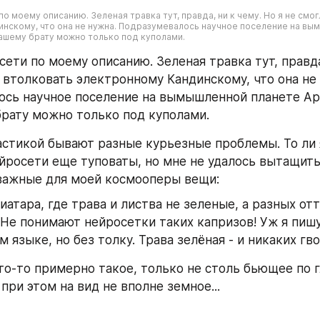
о моему описанию. Зеленая травка тут, правда, ни к чему. Но я не смог
нскому, что она не нужна. Подразумевалось научное поселение на вым
нашему брату можно только под куполами.
ети по моему описанию. Зеленая травка тут, правда,
 втолковать электронному Кандинскому, что она не 
сь научное поселение на вымышленной планете Арп
рату можно только под куполами.
астикой бывают разные курьезные проблемы. То ли 
ейросети еще туповаты, но мне не удалось вытащить 
важные для моей космооперы вещи:
иатара, где трава и листва не зеленые, а разных отт
 Не понимают нейросетки таких капризов! Уж я пишу
м языке, но без толку. Трава зелёная - и никаких гв
то-то примерно такое, только не столь бьющее по гл
при этом на вид не вполне земное...