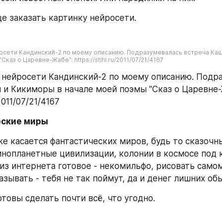
е заказать картинку нейросети.
сети Кандинский-2 по моему описанию. Подразумевалась встреча Кащ
каз о Царевне-Жабе": https://stihi.ru/2011/07/21/4167
нейросети Кандинский-2 по моему описанию. Подра
 и Кикиморы в начале моей поэмы "Сказ о Царевне-Ж
/2011/07/21/4167
еские миры
е касается фантастических миров, будь то сказочны
инопланетные цивилизации, колонии в космосе под к
из интернета готовое - некомильфо, рисовать самому
азывать - тебя не так поймут, да и денег лишних об
товы сделать почти всё, что угодно.