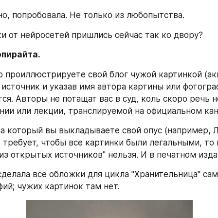
но, попробовала. Не только из любопытства.
и от нейросетей пришлись сейчас так ко двору?
опирайта.
о проиллюстрируете свой блог чужой картинкой (ак
 источник и указав имя автора картины или фотограф
ся. Авторы не потащат вас в суд, коль скоро речь не
нии или лекции, транслируемой на официальном кан
на который вы выкладываете свой опус (например, Ли
 требует, чтобы все картинки были легальными, то 
из открытых источников" нельзя. И в печатном изда
сделала все обложки для цикла "Хранительница" сама
фий; чужих картинок там нет.