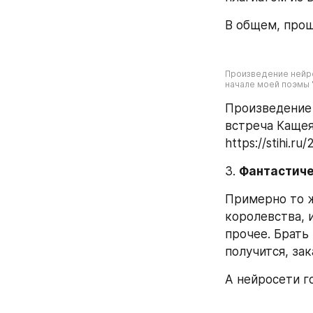
В общем, прощ
Произведение нейро
начале моей поэмы "С
Произведение 
встреча Кащея
https://stihi.ru
3. 
Фантастич
Примерно то ж
королевства, 
прочее. Брать 
получится, зак
А нейросети го