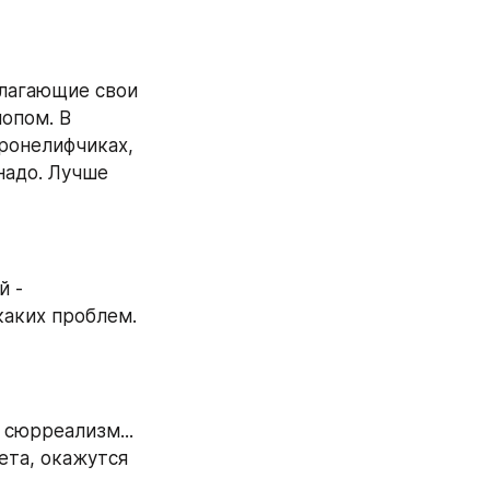
лагающие свои 
опом. В 
ронелифчиках, 
адо. Лучше 
 - 
аких проблем. 
сюрреализм... 
та, окажутся 