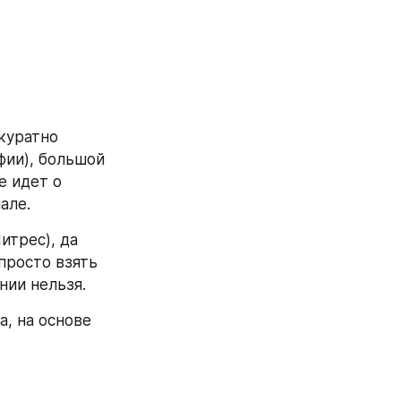
куратно 
ии), большой 
 идет о 
але.
трес), да 
просто взять 
нии нельзя.
, на основе 