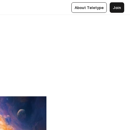
About Teletype
Join