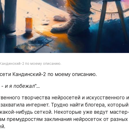
Кандинский-2 по моему описанию.
сети Кандинский-2 по моему описанию.
 - и я побежал
"...
венного творчества нейросетей и искусственного и
ахватила интернет. Трудно найти блогера, который 
 какой-нибудь сеткой. Некоторые уже ведут мастер-
ам премудростям заклинания нейросеток от разных 
й.