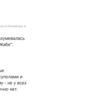
ея и Кикиморы в 
зумевалась 
абе": 
е 
уполами и 
 - не у всех 
ычно нет.