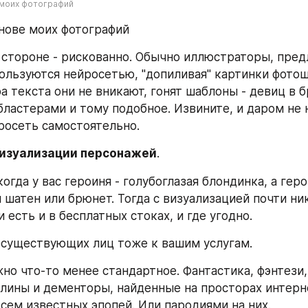
 моих фотографий
нове моих фотографий
 стороне - рискованно. Обычно иллюстраторы, пред
пользуются нейросетью, "допиливая" картинки фотош
а текста они не вникают, гонят шаблоны - девиц в б
бластерами и тому подобное. Извините, и даром не н
росеть самостоятельно.
изуализации персонажей
.
огда у вас героиня - голубоглазая блондинка, а герой
шатен или брюнет. Тогда с визуализацией почти ник
 есть и в бесплатных стоках, и где угодно.
существующих лиц тоже к вашим услугам.
но что-то менее стандартное. Фантастика, фэнтези, 
блины и дементоры, найденные на просторах интерне
всем известных эпопей. Или пародиями на них.