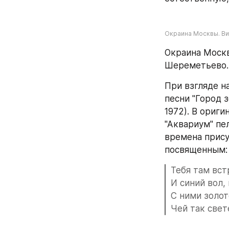
Окраина Москвы. Ви
Окраина Москв
Шереметьево.
При взгляде н
песни "Город 
1972). В ориги
"Аквариум" пел
времена прису
посвященным:
Тебя там вст
И синий вол,
С ними золот
Чей так све