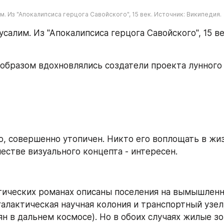
 Из "Апокалипсиса герцога Савойского", 15 век. Источник: Википедия.
алим. Из "Апокалипсиса герцога Савойского", 15 век
 образом вдохновлялись создатели проекта лунного
о, совершенно утопичен. Никто его воплощать в жиз
честве визуального концепта - интересен.
тических романах описаны поселения на вымышленн
алактическая научная колония и транспортный узел)
н в дальнем космосе). Но в обоих случаях жилые зо