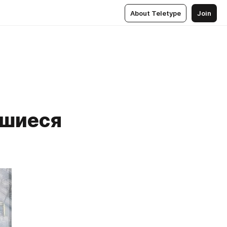
About Teletype
Join
вшиеся