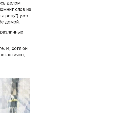
сь делом 
 помнит слов из 
стречу") уже 
бе домой.
различные 
. И, хотя он 
нтастично, 