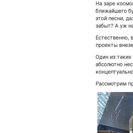
На заре космо
ближайшего бу
этой песни, д
забыт? А уж н
Естественно, 
проекты внезе
Один из таких 
абсолютно нес
концептуально.
Рассмотрим пр