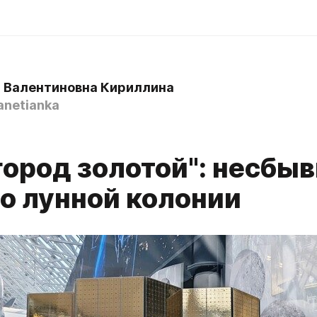
 Валентиновна Кириллина
anetianka
 город золотой": несбы
 о лунной колонии