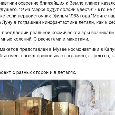
навтики освоение ближайших к Земле планет казало
дущего. "
И на Марсе будут яблони цвести
" - кто не
аже если первоисточник (фильм 1963 года "Мечте нав
а Луну в тогдашней кинофантастике летали, как к се
в преддверии реальной космической эры возникали 
мных колоний. С расчетами и макетами.
макетов представлен в Музее космонавтики в Калуге
быточен, взгляд приковывает: красиво, эффектно, фа
..
оект с разных сторон и в деталях.