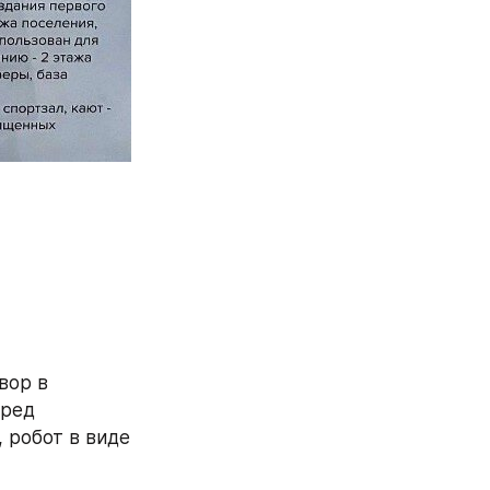
ор в 
ред 
 робот в виде 