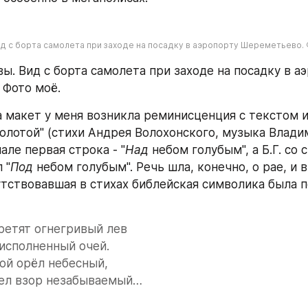
д с борта самолета при заходе на посадку в аэропорту Шереметьево.
ы. Вид с борта самолета при заходе на посадку в аэ
 Фото моё.
а макет у меня возникла реминисценция с текстом и
золотой" (стихи Андрея Волохонского, музыка Владим
нале первая строка - "
Над
 небом голубым", а Б.Г. со 
 "
Под
 небом голубым". Речь шла, конечно, о рае, и в
тствовавшая в стихах библейская символика была п
ретят огнегривый лев
 исполненный очей.
ой орёл небесный,
тел взор незабываемый…