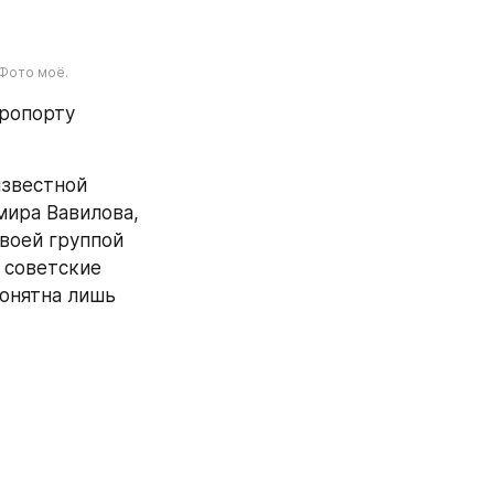
 Фото моё.
ропорту 
звестной 
ира Вавилова, 
своей группой 
 советские 
онятна лишь 