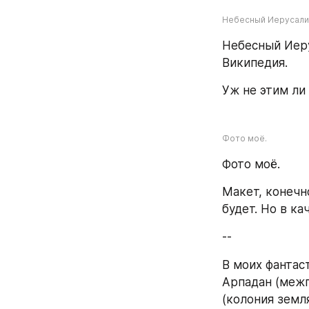
Небесный Иерусалим.
Небесный Иерус
Википедия.
Уж не этим ли
Фото моё.
Фото моё.
Макет, конечн
будет. Но в ка
--
В моих фантас
Арпадан (межг
(колония земля