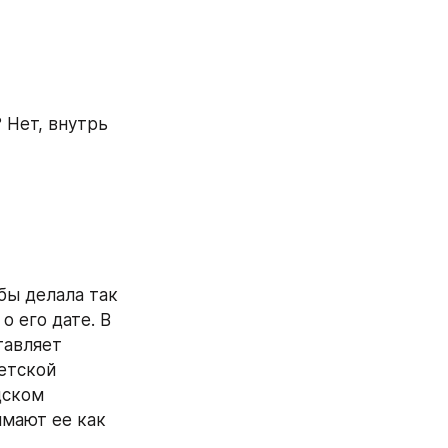
 Нет, внутрь 
бы делала так 
 его дате. В 
авляет 
етской 
ском 
мают ее как 