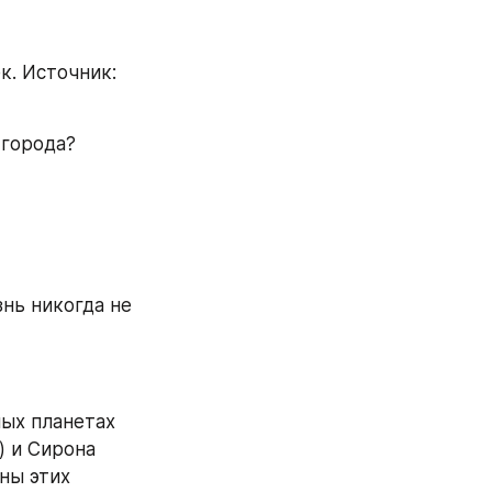
. Источник: 
 города?
нь никогда не 
ых планетах 
 и Сирона 
ны этих 