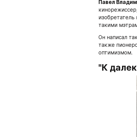
Павел Владим
кинорежиссер,
изобретатель 
такими мэтрам
Он написал та
также пионерс
оптимизмом.
"К дале