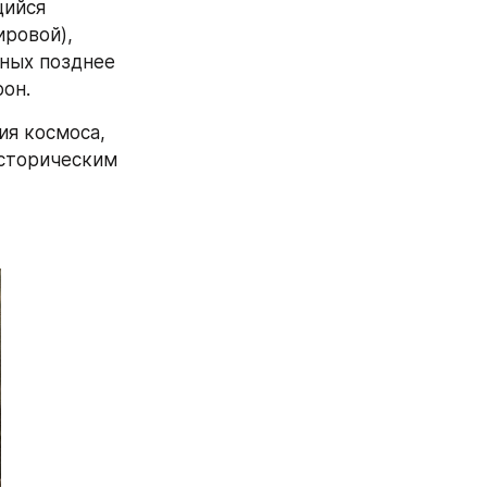
ийся 
ровой), 
ных позднее 
он.
я космоса, 
сторическим 