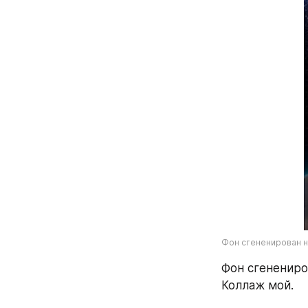
Фон сгененирован н
Фон сгенениро
Коллаж мой.