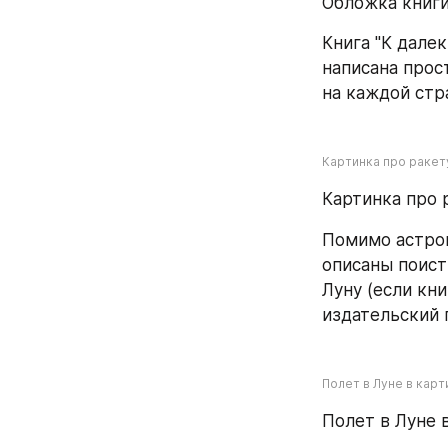
Обложка книги
Книга "К далек
написана прос
на каждой стр
Картинка про ракету
Картинка про 
Помимо астрон
описаны поист
Луну (если кни
издательский 
Полет в Луне в кар
Полет в Луне 