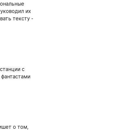
ональные 
уководил их 
ать тексту - 
танции с 
 фантастами 
шет о том, 