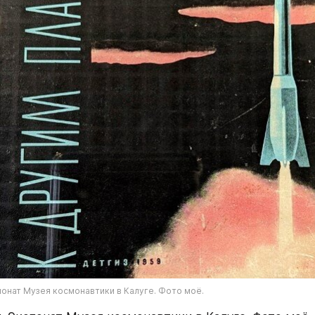
понат Музея космонавтики в Калуге. Фото моё.