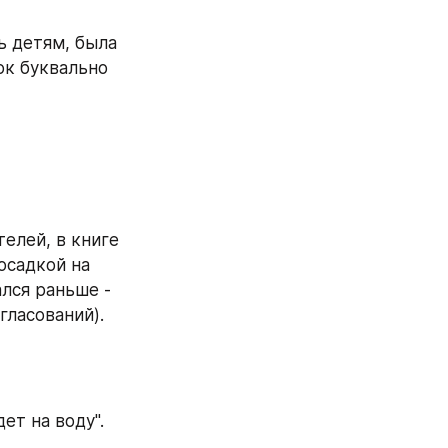
ь детям, была 
к буквально 
лей, в книге 
садкой на 
лся раньше - 
гласований).
ет на воду".