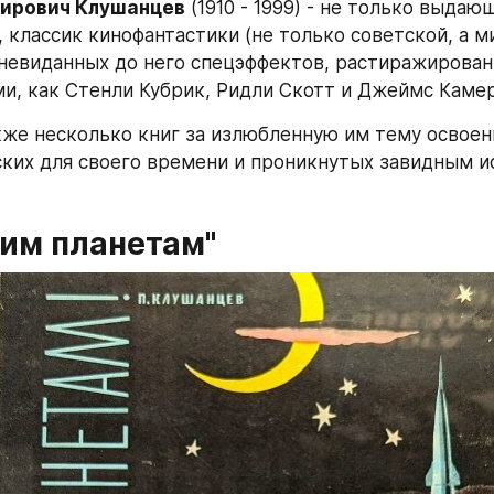
ирович Клушанцев
 (1910 - 1999) - не только выдающ
 классик кинофантастики (не только советской, а ми
невиданных до него спецэффектов, растиражирован
и, как Стенли Кубрик, Ридли Скотт и Джеймс Камер
кже несколько книг за излюбленную им тему освоени
ких для своего времени и проникнутых завидным и
ким планетам"