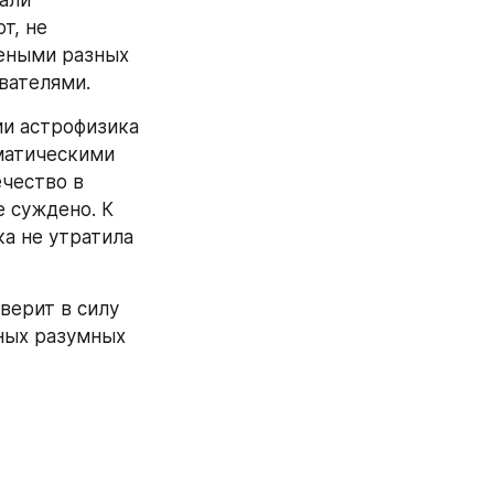
али 
, не 
еными разных 
вателями.
и астрофизика 
матическими 
чество в 
 суждено. К 
а не утратила 
ерит в силу 
ных разумных 