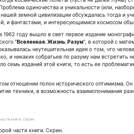
когда космические полеты (пусть не далее Луны) ст
Проблема одиночества и уникальности (или, наоборот
 нашей земной цивилизации обсуждалась тогда и уч
й, и фантастами, и интересующимися космосом обы
в 1962 году вышло в свет первое издание монографи
кого "
Вселенная. Жизнь. Разум
", в которой с мате
казывалась неутешительная идея о том, что челове
ко, и никаких собратьев по разуму нам встретить не
ло семь изданий этой книги, то есть ее проблематик
том отношении полон исторического оптимизма. Он в
витие техники, в возможность взаимопонимания раз
асти книги. Скрин.
орой части книги. Скрин.