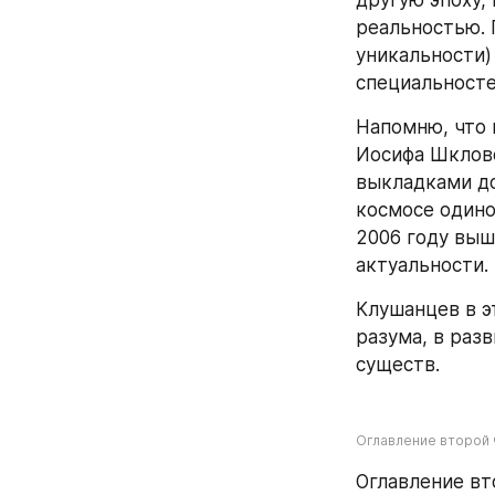
другую эпоху, 
реальностью. 
уникальности)
специальносте
Напомню, что 
Иосифа Шкловс
выкладками до
космосе одино
2006 году выш
актуальности.
Клушанцев в э
разума, в раз
существ.
Оглавление второй ч
Оглавление вт