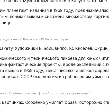
. Экспонат Музея космонавтики в Калуге. Фото моё.
им планетам", изданная в 1959 году, предназначалас
тым, ясным языком и снабжена множеством картино
анице.
. Художники Е. Войшвилло, Ю. Киселев. Скрин.
ракету. Художники Е. Войшвилло, Ю. Киселев. Скрин.
омического и технического ликбеза для юных читате
ине фантастические проекты, вроде экспедиции с по
га вышла в 1959 году, текст писался и иллюстрирова
процесс с СССР был долгим и требовавшим уймы со
тинках. Особенно умиляет фраза "осторожно сядет на воду".
в картинках. Особенно умиляет фраза "осторожно сяд