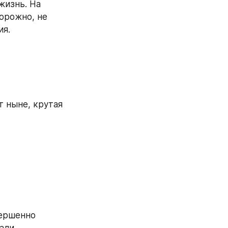
изнь. На 
орожно, не 
ия.
 ныне, крутая 
ершенно 