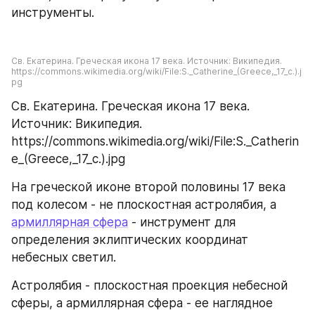
инструменты.
Св. Екатерина. Греческая икона 17 века. Источник: Википедия. 
https://commons.wikimedia.org/wiki/File:S._Catherine_(Greece,_17_c.).j
pg
Св. Екатерина. Греческая икона 17 века. 
Источник: Википедия. 
https://commons.wikimedia.org/wiki/File:S._Catherin
e_(Greece,_17_c.).jpg
На греческой иконе второй половины 17 века 
под колесом - не плоскостная астролябия, а 
армиллярная сфера
 - инструмент для 
определения эклиптических координат 
небесных светил.
Астролябия - плоскостная проекция небесной 
сферы, а армиллярная сфера - ее наглядное 