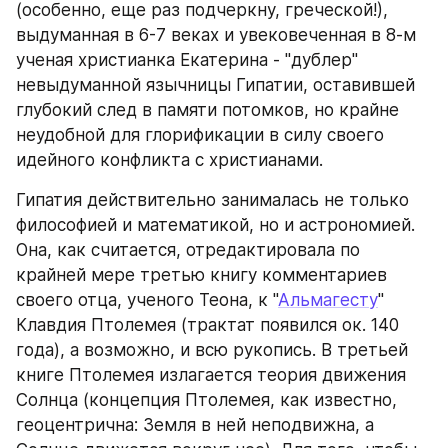
(особенно, еще раз подчеркну, греческой!), 
выдуманная в 6-7 веках и увековеченная в 8-м 
ученая христианка Екатерина - "дублер" 
невыдуманной язычницы Гипатии, оставившей 
глубокий след в памяти потомков, но крайне 
неудобной для глорификации в силу своего 
идейного конфликта с христианами.
Гипатия действительно занималась не только 
философией и математикой, но и астрономией. 
Она, как считается, отредактировала по 
крайней мере третью книгу комментариев 
своего отца, ученого Теона, к "
Альмагесту
" 
Клавдия Птолемея (трактат появился ок. 140 
года), а возможно, и всю рукопись. В третьей 
книге Птолемея излагается теория движения 
Солнца (концепция Птолемея, как известно, 
геоцентрична: Земля в ней неподвижна, а 