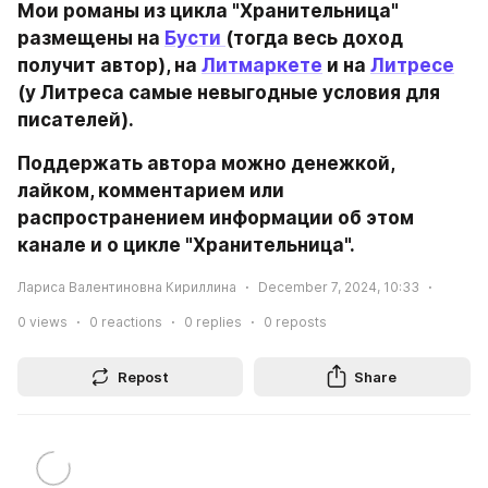
Мои романы из цикла "Хранительница" 
размещены на 
Бусти 
(тогда весь доход 
получит автор), на 
Литмаркете
 и на 
Литресе
(у Литреса самые невыгодные условия для 
писателей).
Поддержать автора можно денежкой, 
лайком, комментарием или 
распространением информации об этом 
канале и о цикле "Хранительница".
Лариса Валентиновна Кириллина
December 7, 2024, 10:33
0
views
0
reactions
0
replies
0
reposts
Repost
Share