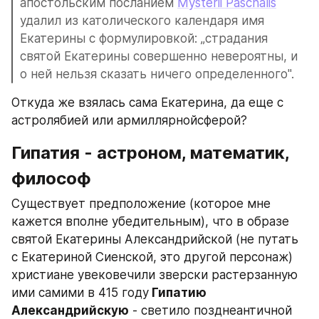
апостольским посланием 
Mysterii Paschalis
удалил из католического календаря имя 
Екатерины с формулировкой: „страдания 
святой Екатерины совершенно невероятны, и 
о ней нельзя сказать ничего определенного".
Откуда же взялась сама Екатерина, да еще с 
астролябией или армиллярнойсферой?
Гипатия - астроном, математик, 
философ
Существует предположение (которое мне 
кажется вполне убедительным), что в образе 
святой Екатерины Александрийской (не путать 
с Екатериной Сиенской, это другой персонаж) 
христиане увековечили зверски растерзанную 
ими самими в 415 году
 Гипатию 
Александрийскую
 - светило позднеантичной 