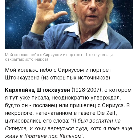
Мой коллаж: небо с Сириусом и портрет Штокхаузена (из 
открытых источников)
Мой коллаж: небо с Сириусом и портрет 
Штокхаузена (из открытых источников)
Карлхайнц Штокхаузен
 (1928-2007), о котором 
я тут уже писала, неоднократно утверждал, 
будто он - посланец или пришелец с Сириуса. В 
некрологе, напечатанном в газете Die Zeit, 
цитировались его слова: "
Я был воспитан на 
Сириусе, и хочу вернуться туда, хотя я пока еще 
живу в Кюртене под Кёльном
".