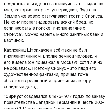
продолжают и адепты антинаучных взглядов на 
мир, которые всерьез утверждают, будто по 
Земле уже вовсю разгуливают гости с Сириуса. 
Не хочу пропагандировать всякий бред, но, 
если набрать в поиске "инопланетяне с 
Сириуса", можно нарыть много занятных баек и 
картинок.
Карлхайнц Штокхаузен всё-таки не был 
инопланетянином. Вполне земной человек. Я 
его видела (он приезжал в Москву), хотя лично 
не общалась. Поэтому Сириус - это плод его 
художественной фантазии, причем тоже 
абсолютно реальный и принесший автору 
солидный доход.
"
Сириус
" создавался в 1975-1977 годах по заказу 
правительства Западной Германии в честь 200-
летия США и посвящен 
"американским 