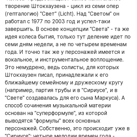
творение Штокхаузена - цикл из семи опер 
(гепталогию) "Свет" (Licht). Над "Светом" он 
работал с 1977 по 2003 год и успел-таки 
завершить. В основе концепции "Света" - та же 
идея колеса бытия, только тут деление идет по 
семи дням недели, а не по четырем временам 
года. И точно так же у персонажей имеется и 
вокальное, и инструментальное воплощение. 
Это немудрено, ведь солисты, для которых 
Штокхаузен писал, принадлежали к его 
ближайшему семейному и дружескому кругу 
(например, партия трубы и в "Сириусе", и в 
"Свете" создавалась для его сына Маркуса). А 
способ сочинения музыкальной материи 
основан на "суперформуле", из которой 
выводятся "формулы" всех основных 
персонажей. Собственно, это происходит уже в 
"Сириусе": четыре мелодии времен года - 