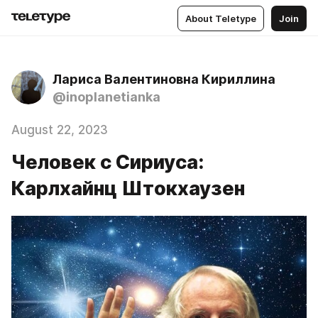
About Teletype
Join
Лариса Валентиновна Кириллина
@inoplanetianka
August 22, 2023
Человек с Сириуса:
Карлхайнц Штокхаузен