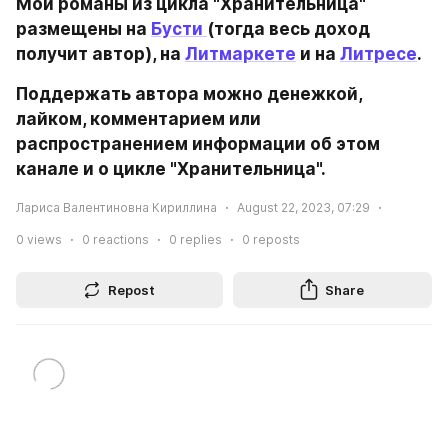
Мои романы из цикла "Хранительница" 
размещены на 
Бусти 
(тогда весь доход 
получит автор), на 
Литмаркете
 и на 
Литресе
.
Поддержать автора можно денежкой, 
лайком, комментарием или 
распространением информации об этом 
канале и о цикле "Хранительница".
Лариса Валентиновна Кириллина
August 22, 2023, 07:29
0
views
0
reactions
0
replies
0
reposts
Repost
Share