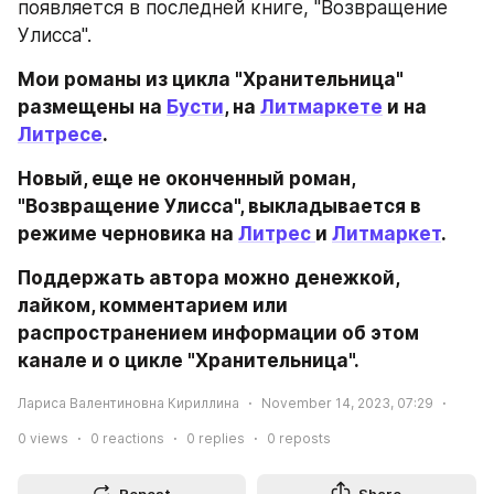
появляется в последней книге, "Возвращение 
Улисса".
Мои романы из цикла "Хранительница" 
размещены на 
Бусти
, на 
Литмаркете
 и на 
Литресе
.
Новый, еще не оконченный роман, 
"Возвращение Улисса", выкладывается в 
режиме черновика на 
Литрес 
и 
Литмаркет
.
Поддержать автора можно денежкой, 
лайком, комментарием или 
распространением информации об этом 
канале и о цикле "Хранительница".
Лариса Валентиновна Кириллина
November 14, 2023, 07:29
0
views
0
reactions
0
replies
0
reposts