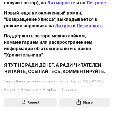
получит автор), на 
Литмаркете
 и на 
Литресе
.
Новый, еще не оконченный роман, 
"Возвращение Улисса", выкладывается в 
режиме черновика на 
Литрес 
и 
Литмаркет
.
Поддержать автора можно лайком, 
комментарием или распространением 
информации об этом канале и о цикле 
"Хранительница".
Я ТУТ НЕ РАДИ ДЕНЕГ, А РАДИ ЧИТАТЕЛЕЙ. 
ЧИТАЙТЕ, ССЫЛАЙТЕСЬ, КОММЕНТИРУЙТЕ.
Лариса Валентиновна Кириллина
November 30, 2023, 07:30
0
views
0
reactions
0
replies
0
reposts
Repost
Share