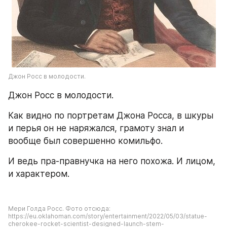
Джон Росс в молодости.
Джон Росс в молодости.
Как видно по портретам Джона Росса, в шкуры 
и перья он не наряжался, грамоту знал и 
вообще был совершенно комильфо.
И ведь пра-правнучка на него похожа. И лицом, 
и характером.
Мери Голда Росс. Фото отсюда: 
https://eu.oklahoman.com/story/entertainment/2022/05/03/statue-
cherokee-rocket-scientist-designed-launch-stem-