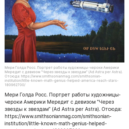
Мери Голда Росс. Портрет работы художницы-чероки Америки 
Мередит с девизом "Через звезды к звездам" (Ad Astra per Astra). 
Отсюда: https://www.smithsonianmag.com/smithsonian-
institution/little-known-math-genius-helped-america-reach-stars-
180962700/
Мери Голда Росс. Портрет работы художницы-
чероки Америки Мередит с девизом "Через 
звезды к звездам" (Ad Astra per Astra). Отсюда: 
https://www.smithsonianmag.com/smithsonian-
institution/little-known-math-genius-helped-