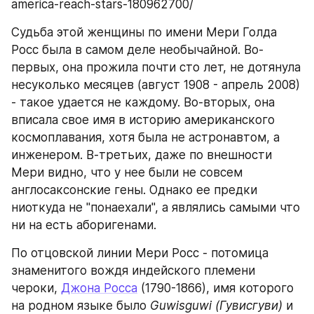
america-reach-stars-180962700/
Судьба этой женщины по имени Мери Голда 
Росс была в самом деле необычайной. Во-
первых, она прожила почти сто лет, не дотянула 
несуколько месяцев (август 1908 - апрель 2008) 
- такое удается не каждому. Во-вторых, она 
вписала свое имя в историю американского 
космоплавания, хотя была не астронавтом, а 
инженером. В-третьих, даже по внешности 
Мери видно, что у нее были не совсем 
англосаксонские гены. Однако ее предки 
ниоткуда не "понаехали", а являлись самыми что 
ни на есть аборигенами.
По отцовской линии Мери Росс - потомица 
знаменитого вождя индейского племени 
чероки, 
Джона Росса
 (1790-1866), имя которого 
на родном языке было 
Guwisguwi (Гувисгуви) 
и 