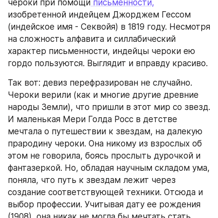
чероки при помощи
 письменности,
изобретенной индейцем Джорджем Гессом 
(индейское имя - Секвойя) в 1819 году. Несмотря 
на сложность алфавита и силлабический 
характер письменности, индейцы чероки ею 
гордо пользуются. Выглядит и вправду красиво.
Так вот: девиз перефразирован не случайно. 
Чероки верили (как и многие другие древние 
народы Земли), что пришли в этот мир со звезд. 
И маленькая Мери Голда Росс в детстве 
мечтала о путешествии к звездам, на далекую 
прародину чероки. Она никому из взрослых об 
этом не говорила, боясь прослыть дурочкой и 
фантазеркой. Но, обладая научным складом ума, 
поняла, что путь к звездам лежит через 
создание соответствующей техники. Отсюда и 
выбор профессии. Учитывая дату ее рождения 
(1908), она никак не могла бы мечтать стать 