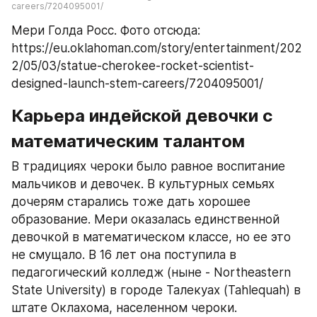
careers/7204095001/
Мери Голда Росс. Фото отсюда: 
https://eu.oklahoman.com/story/entertainment/202
2/05/03/statue-cherokee-rocket-scientist-
designed-launch-stem-careers/7204095001/
Карьера индейской девочки с 
математическим талантом
В традициях чероки было равное воспитание 
мальчиков и девочек. В культурных семьях 
дочерям старались тоже дать хорошее 
образование. Мери оказалась единственной 
девочкой в математическом классе, но ее это 
не смущало. В 16 лет она поступила в 
педагогический колледж (ныне - Northeastern 
State University) в городе Талекуах (Tahlequah) в 
штате Оклахома, населенном чероки.