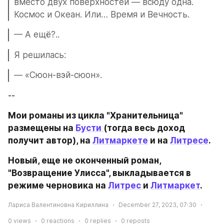
вместо двух поверхностей — всюду одна. 
Космос и Океан. Или… Время и Вечность.
— А ещё?..
Я решилась:
— «Сюон-вэй-сюон».
--
Мои романы из цикла "Хранительница" 
размещены на 
Бусти 
(тогда весь доход 
получит автор), на 
Литмаркете
 и на 
Литресе
.
Новый, еще не оконченный роман, 
"Возвращение Улисса", выкладывается в 
режиме черновика на 
Литрес 
и 
Литмаркет
.
Лариса Валентиновна Кириллина
December 27, 2023, 07:30
0
views
0
reactions
0
replies
0
reposts