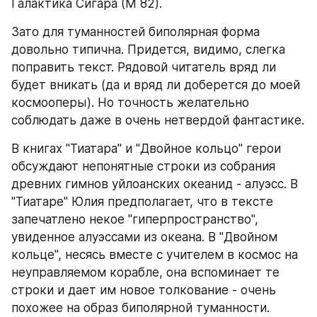
Галактика Сигара (М 82).
Зато для туманностей биполярная форма 
довольно типична. Придется, видимо, слегка 
поправить текст. Рядовой читатель вряд ли 
будет вникать (да и вряд ли доберется до моей 
космооперы). Но точность желательно 
соблюдать даже в очень нетвердой фантастике.
В книгах "Тиатара" и "Двойное кольцо" герои 
обсуждают непонятные строки из собрания 
древних гимнов уйлоанских океанид - алуэсс. В 
"Тиатаре" Юлия предполагает, что в тексте 
запечатлено некое "гиперпространство", 
увиденное алуэссами из океана. В "Двойном 
кольце", несясь вместе с учителем в космос на 
неуправляемом корабле, она вспоминает те 
строки и дает им новое толкование - очень 
похожее на образ биполярной туманности.