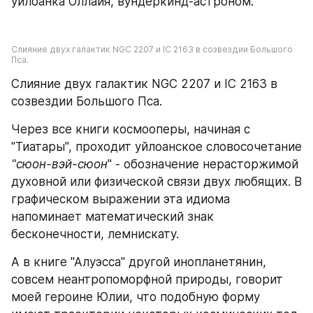
уйлоанка Оллайя, вундеркинд-астроном.
Слияние двух галактик NGC 2207 и IC 2163 в созвездии Большого 
Пса.
Слияние двух галактик NGC 2207 и IC 2163 в 
созвездии Большого Пса.
Через все книги космооперы, начиная с 
"Тиатары", проходит уйлоанское словосочетание 
"сюон-вэй-сюон
" - обозначение нерасторжимой 
духовной или физической связи двух любящих. В 
графическом выражении эта идиома 
напоминает математический знак 
бесконечности, лемнискату.
А в книге "Алуэсса" другой инопланетянин, 
совсем неантропоморфной природы, говорит 
моей героине Юлии, что подобную форму 