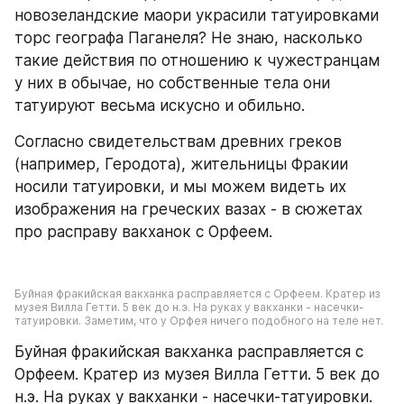
новозеландские маори украсили татуировками 
торс географа Паганеля? Не знаю, насколько 
такие действия по отношению к чужестранцам 
у них в обычае, но собственные тела они 
татуируют весьма искусно и обильно.
Согласно свидетельствам древних греков 
(например, Геродота), жительницы Фракии 
носили татуировки, и мы можем видеть их 
изображения на греческих вазах - в сюжетах 
про расправу вакханок с Орфеем.
Буйная фракийская вакханка расправляется с Орфеем. Кратер из 
музея Вилла Гетти. 5 век до н.э. На руках у вакханки - насечки-
татуировки. Заметим, что у Орфея ничего подобного на теле нет.
Буйная фракийская вакханка расправляется с 
Орфеем. Кратер из музея Вилла Гетти. 5 век до 
н.э. На руках у вакханки - насечки-татуировки. 