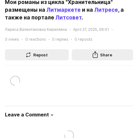
Мои романы из цикла "Хранительница" 
размещены на 
Литмаркете
 и на 
Литресе
, а 
также на портале 
Литсовет
.
Лариса Валентиновна Кириллина
April 27, 2025, 06:01
0
views
0
reactions
0
replies
0
reposts
Repost
Share
Leave a Comment