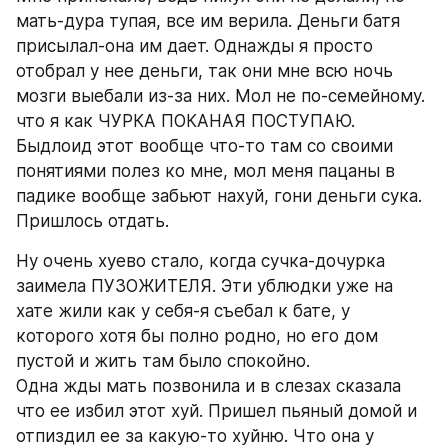
мать-дура тупая, все им верила. Деньги батя 
присылал-она им дает. Однажды я просто 
отобрал у нее деньги, так они мне всю ночь 
мозги выебали из-за них. Мол не по-семейному. 
что я как ЧУРКА ПОКАНАЯ ПОСТУПАЮ. 
Быдлоид этот вообще что-то там со своими 
понятиями полез ко мне, мол меня пацаны в 
падике вообще забьют нахуй, гони деньги сука. 
Пришлось отдать.
Ну очень хуево стало, когда сучка-дочурка 
заимела ПУЗОЖИТЕЛЯ. Эти ублюдки уже на 
хате жили как у себя-я съебал к бате, у 
которого хотя бы полно родно, но его дом 
пустой и жить там было спокойно.
Одна жды мать позвонила и в слезах сказала 
что ее избил этот хуй. Пришел пьяный домой и 
отпиздил ее за какую-то хуйню. Что она у 