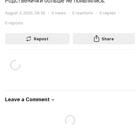
Родственички больше не появлялись.
August 3, 2020, 09:36
0
views
0
reactions
0
replies
0
reposts
Repost
Share
Leave a Comment