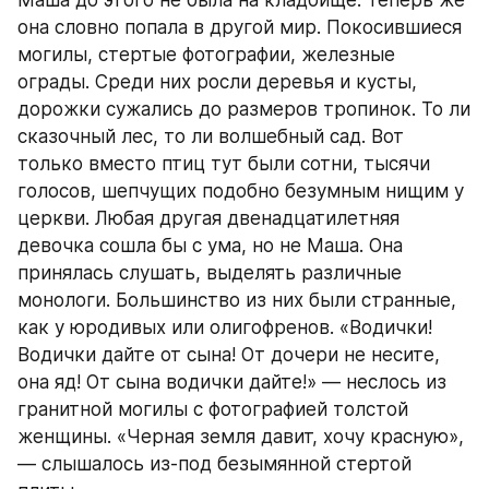
она словно попала в другой мир. Покосившиеся 
могилы, стертые фотографии, железные 
ограды. Среди них росли деревья и кусты, 
дорожки сужались до размеров тропинок. То ли 
сказочный лес, то ли волшебный сад. Вот 
только вместо птиц тут были сотни, тысячи 
голосов, шепчущих подобно безумным нищим у 
церкви. Любая другая двенадцатилетняя 
девочка сошла бы с ума, но не Маша. Она 
принялась слушать, выделять различные 
монологи. Большинство из них были странные, 
как у юродивых или олигофренов. «Водички! 
Водички дайте от сына! От дочери не несите, 
она яд! От сына водички дайте!» — неслось из 
гранитной могилы с фотографией толстой 
женщины. «Черная земля давит, хочу красную», 
— слышалось из-под безымянной стертой 