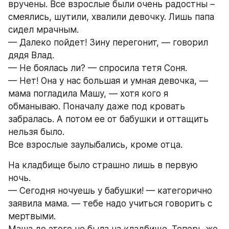
вручены. Все взрослые были очень радостны – 
смеялись, шутили, хвалили девочку. Лишь папа 
сидел мрачным.
— Далеко пойдет! Зину перегонит, — говорил 
дядя Влад.
— Не боялась ли? — спросила тетя Соня.
— Нет! Она у нас большая и умная девочка, — 
мама погладила Машу, — хотя кого я 
обманываю. Поначалу даже под кровать 
забралась. А потом ее от бабушки и оттащить 
нельзя было.
Все взрослые заулыбались, кроме отца.
На кладбище было страшно лишь в первую 
ночь.
— Сегодня ночуешь у бабушки! — категорично 
заявила мама. — тебе надо учиться говорить с 
мертвыми.
Маша до этого не была на кладбище. Теперь же 