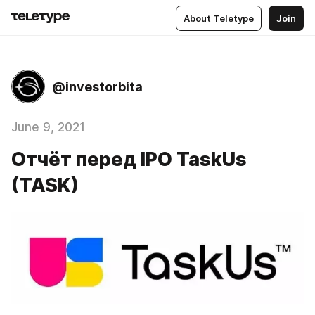
About Teletype
Join
@investorbita
June 9, 2021
Отчёт перед IPO TaskUs
(TASK)