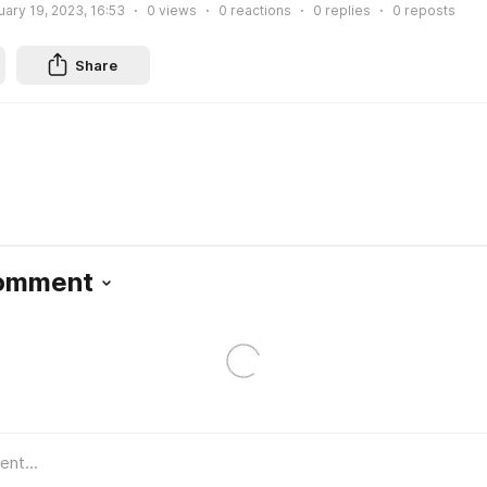
uary 19, 2023, 16:53
0
views
0
reactions
0
replies
0
reposts
Share
Comment