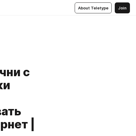
About Teletype
Join
чни с
ки
вать
рнет |