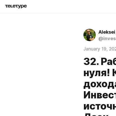
Aleksei
@inves
January 19, 20
32. Ра
нуля! 
дохода
Инвес
источн