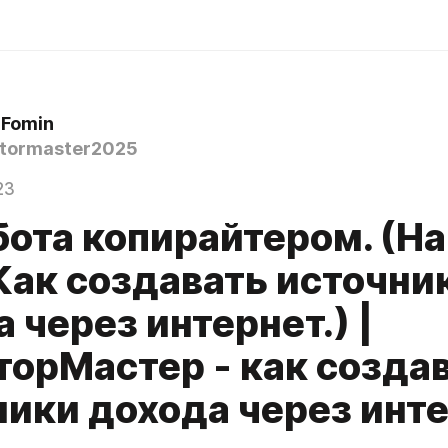
 Fomin
tormaster2025
23
бота копирайтером. (На
Как создавать источни
 через интернет.) |
торМастер - как созда
ики дохода через инте