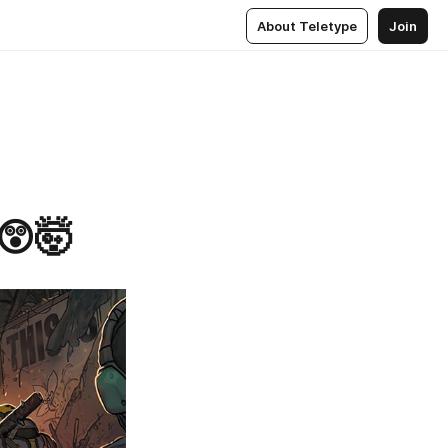
About Teletype
Join
😲🤯