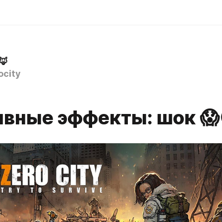
🦊
ocity
ивные эффекты: шок 😱