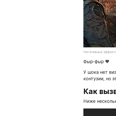
Негативные эффект
Фыр-фыр 🧡
У шока нет ви
контузии, но 
Как выз
Ниже несколь