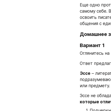
Еще одно прот
самому себе. 
освоить писат
общения с ед
Домашнее з
Вариант 1
Оглянитесь на
Ответ предлаг
Эссе
 – литер
подразумевающ
или предмету.
Эссе не облад
которые отли
Подчеркн