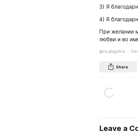
3) Я благодар
4) Я благодар
При желании мо
любви и во им
@ira.glagolica
Dec
Share
Leave a 