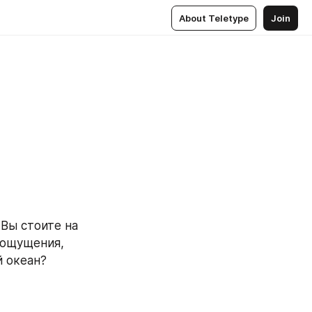
About Teletype
Join
Вы стоите на 
ощущения, 
й океан?