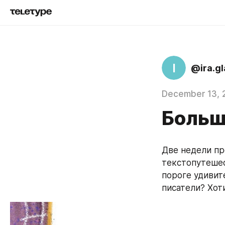
I
@ira.gl
December 13, 
Больш
Две недели пр
текстопутешес
пороге удивит
писатели? Хот