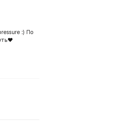
ssure :) По 
уть❤️