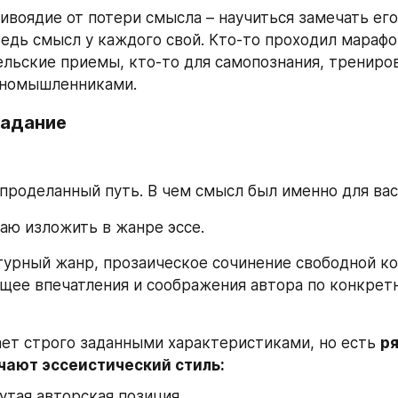
ивоядие от потери смысла – научиться замечать его 
Ведь смысл у каждого свой. Кто-то проходил марафон
ельские приемы, кто-то для самопознания, трениров
иномышленниками.
адание
 проделанный путь. В чем смысл был именно для вас
аю изложить в жанре эссе.
атурный жанр, прозаическое сочинение свободной ко
ее впечатления и соображения автора по конкретн
ает строго заданными характеристиками, но есть 
ря
чают эссеистический стиль: 
утая авторская позиция