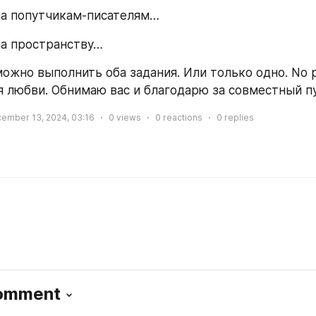
на попутчикам-писателям…
на пространству…
жно выполнить оба задания. Или только одно. No pre
я любви. Обнимаю вас и благодарю за совместный п
ember 13, 2024, 03:16
0
views
0
reactions
0
replies
Comment