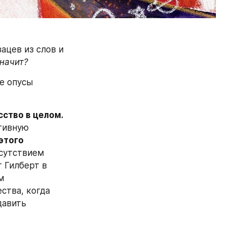
цев из слов и 
значит? 
е опусы 
ство в целом. 
тивную 
того 
сутствием 
 Гилберт в 
 
тва, когда 
авить 