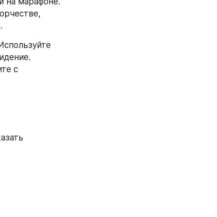
 на марафоне. 
орчестве, 
.
Используйте 
дение. 
те с 
азать 