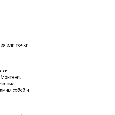
я или точки 
охи 
Монтеня, 
инение 
амим собой и 