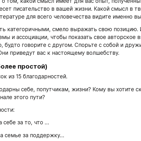
 о том, какой смысл имеет для вас опыт, полученный
есет писательство в вашей жизни. Какой смысл в тв
итературе для всего человечества видите именно вы
ть категоричными, смело выражать свою позицию. 
змы и ассоциации, чтобы показать свое авторское ви
 будто говорите с другом. Спорьте с собой и дружи
Они приведут вас к настоящему волшебству.
более простой)
ок из 15 благодарностей.
годарны себе, попутчикам, жизни? Кому вы хотите ск
нале этого пути?
ости:
а себе за то, что …
на семье за поддержку…