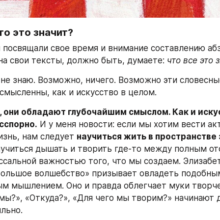
то это значит?
 посвящали свое время и внимание составлению абза
на свои тексты, должно быть, думаете: 
что все это 
я не знаю. Возможно, ничего. Возможно эти словесны
смысленны, как и искусство в целом.
, они обладают глубочайшим смыслом. Как и искус
сспорно.
 И у меня новости: если мы хотим вести ак
знь, нам следует 
научиться жить в пространстве э
учиться дышать и творить где-то между полным от
ссальной важностью того, что мы создаем. Элизабет
Большое волшебство» призывает овладеть подобным
м мышлением. Оно и правда облегчает муки творчес
мы?», «Откуда?», «Для чего мы творим?» начинают д
льно.