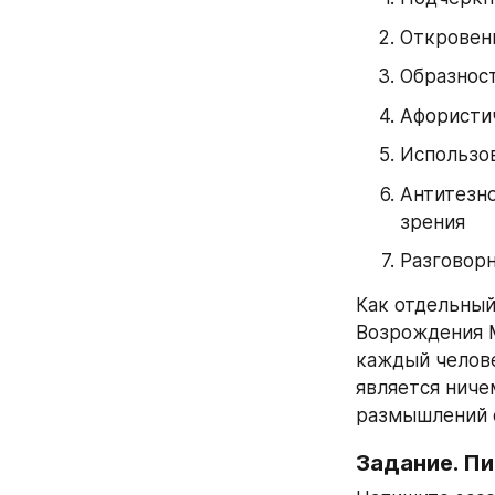
Откровен
Образнос
Афористи
Использо
Антитезно
зрения
Разговорн
Как отдельный
Возрождения М
каждый челове
является ниче
размышлений о
Задание. П