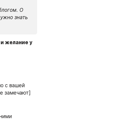
логом. О 
ужно знать 
и желание у 
о с вашей 
е замечают]
ними 