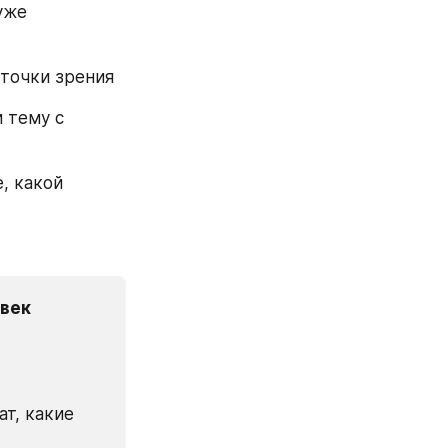
уже 
 точки зрения
 тему с 
, какой 
век 
т, какие 