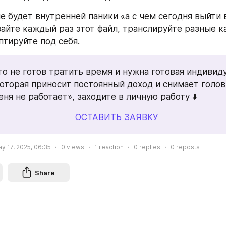
е будет внутренней паники «а с чем сегодня выйти в
айте каждый раз этот файл, транслируйте разные ка
птируйте под себя. 
кто не готов тратить время и нужна готовая индивиду
которая приносит постоянный доход и снимает голов
еня не работает», заходите в личную работу ⬇️
ОСТАВИТЬ ЗАЯВКУ
y 17, 2025, 06:35
0
views
1
reaction
0
replies
0
reposts
Share