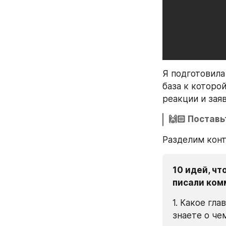
Я подготовила 
база к которо
реакции и заяв
🙌🏻 Поставь
Разделим конт
10 идей, чт
писали ком
1. Какое гла
знаете о че