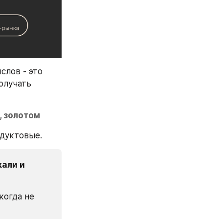
лов - это 
лучать 
, золотом
одуктовые.
али и 
огда не 