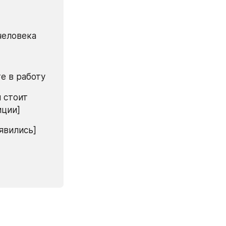
человека 
те в работу
 стоит 
иции]
явились]