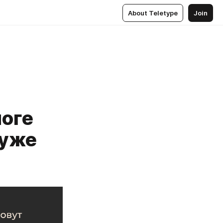
About Teletype
Join
логе
 уже