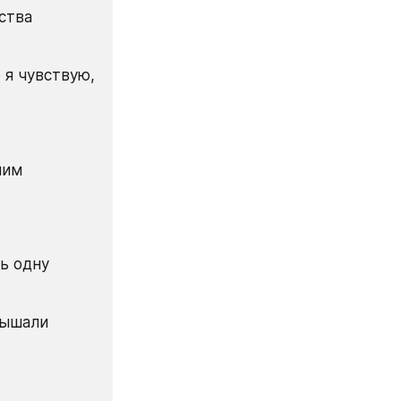
ства 
я чувствую, 
им 
ь одну 
лышали