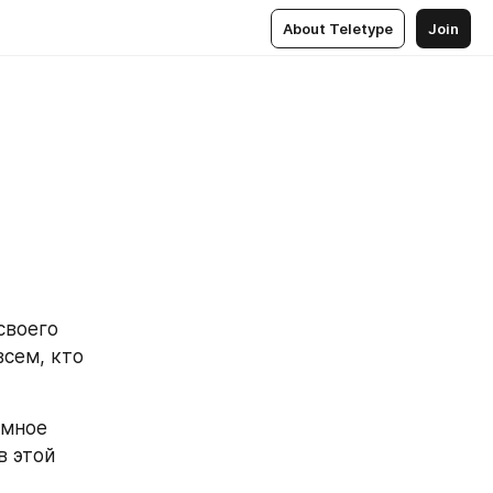
About Teletype
Join
воего 
сем, кто 
мное 
 этой 