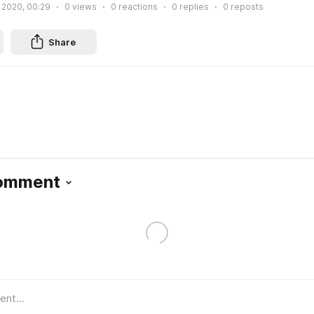
 2020, 00:29
0
views
0
reactions
0
replies
0
reposts
Share
Comment