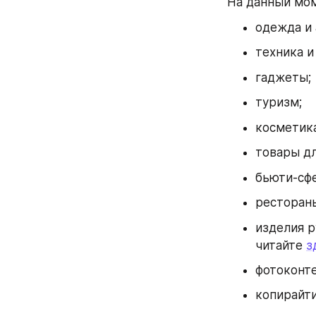
На данный мом
одежда и 
техника и
гаджеты;
туризм;
косметика
товары дл
бьюти-сфе
рестораны
изделия р
читайте 
з
фотоконте
копирайти