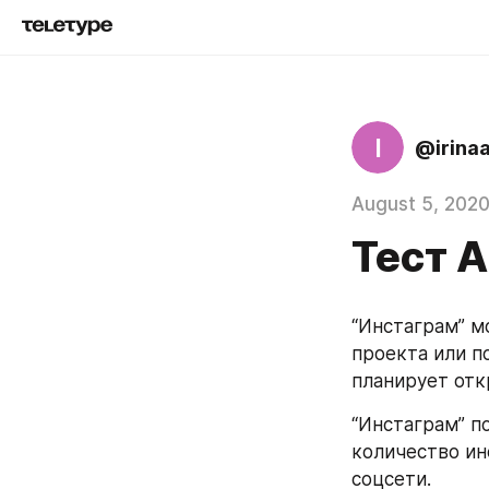
I
@irina
August 5, 202
Тест 
“Инстаграм” м
проекта или по
планирует отк
“Инстаграм” п
количество ин
соцсети.