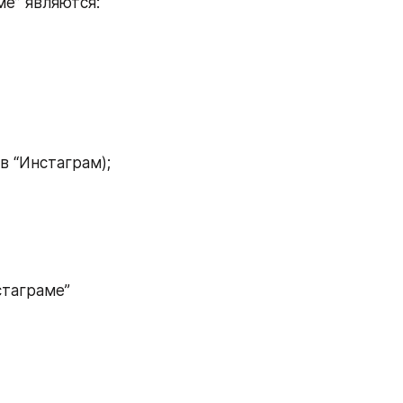
е” являются:
в “Инстаграм);
таграме” 