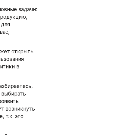
овные задачи: 
родукцию, 
для 
ас, 
жет открыть 
ьзования 
итики в 
азбираетесь, 
 выбирать 
оявить 
т возникнуть 
т.к. это 