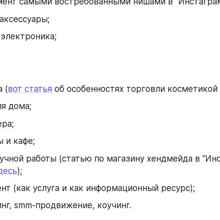
ент самыми востребованными нишами в “Инстаграм
аксессуары;
 электроника;
 (
вот статья
 об особенностях торговли косметикой 
я дома;
ра;
 и кафе;
учной работы (статью по магазину хендмейда в “Инс
десь
);
нт (как услуга и как информационный ресурс);
нг, smm-продвижение, коучинг.