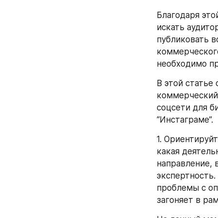
Благодаря это
искать аудито
публиковать в
коммерческого
необходимо пр
В этой статье
коммерческий 
соцсети для би
“Инстаграме”.
1. Ориентируйт
какая деятель
направление, 
экспертность.
проблемы с опр
загоняет в ра