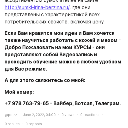
ассортиментом сумок ателье на сайте 
http://sumki-irina-berzina.ru/
, где они 
представлены с характеристикой всех 
потребительских свойств, включая цену.
Если Вам нравятся мои идеи и Вам хочется 
также научиться работать с кожей и мехом - 
Добро Пожаловать на мои КУРСЫ - они 
представляют собой Видеозапись и 
проходить обучение можно в любом удобном 
для Вас режиме.
А для этого свяжитесь со мной:
Мой номер:
+7 978 763-79-65 - Вайбер, Вотсап, Телеграм.
@petrz
June 2, 2022, 04:00
0
views
0
reactions
0
replies
0
reposts